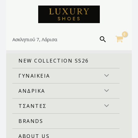
Facebook
Instagram
TikTok
Μετάβαση
στο
περιεχόμενο
Αναζήτηση
Ασκληπιού 7, Λάρισα
NEW COLLECTION SS26
ΓΥΝΑΙΚΕΙΑ
ΑΝΔΡΙΚΑ
ΤΣΑΝΤΕΣ
BRANDS
ABOUT US