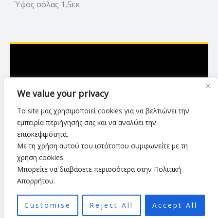
Ύψος σόλας 1,5εκ
Ασκληπιού 7,Λάρισα
We value your privacy
2416 007423
Το site μας χρησιμοποιεί cookies για να βελτιώνει την
luxurylarisa2024@gmail.com
εμπειρία περιήγησής σας και να αναλύει την
επισκεψιμότητα.
Με τη χρήση αυτού του ιστότοπου συμφωνείτε με τη
Πολιτική Απορρήτου
•
Όροι Χρήσης
•
χρήση cookies.
Τρόποι & Μέθοδοι Αποστολής
•
Πολιτική Επιστροφών
•
Μπορείτε να διαβάσετε περισσότερα στην Πολιτική
Τρόποι Πληρωμής
Απορρήτου.
Customise
Reject All
Accept All