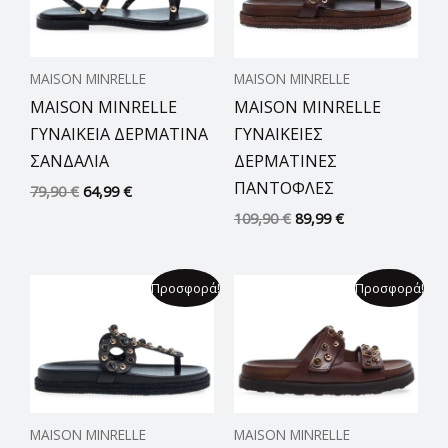
MAISON MINRELLE
MAISON MINRELLE
MAISON MINRELLE
MAISON MINRELLE
ΓΥΝΑΙΚΕΙΑ ΔΕΡΜΑΤΙΝΑ
ΓΥΝΑΙΚΕΙΕΣ
ΣΑΝΔΑΛΙΑ
ΔΕΡΜΑΤΙΝΕΣ
ΠΑΝΤΟΦΛΕΣ
79,90
€
64,99
€
109,90
€
89,99
€
Original
Η
Original
Η
Προσφορά!
Προσφορά!
price
τρέχουσα
price
τρέχουσα
was:
τιμή
was:
τιμή
109,00 €.
είναι:
109,00 €.
είναι:
89,99 €.
89,99 €.
MAISON MINRELLE
MAISON MINRELLE