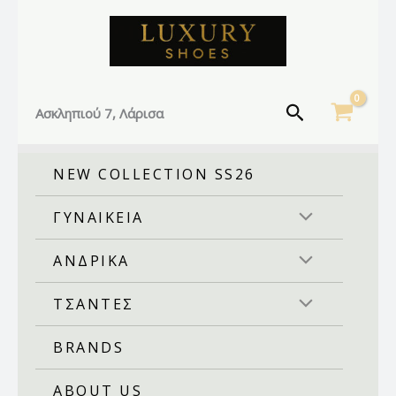
Sorted
Facebook
Instagram
TikTok
Μετάβαση
by
στο
latest
περιεχόμενο
Αναζήτηση
Ασκληπιού 7, Λάρισα
NEW COLLECTION SS26
ΓΥΝΑΙΚΕΙΑ
ΑΝΔΡΙΚΑ
ΤΣΑΝΤΕΣ
BRANDS
ABOUT US