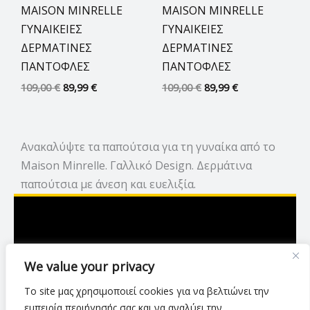
MAISON MINRELLE
MAISON MINRELLE
ΓΥΝΑΙΚΕΙΕΣ
ΓΥΝΑΙΚΕΙΕΣ
ΔΕΡΜΑΤΙΝΕΣ
ΔΕΡΜΑΤΙΝΕΣ
ΠΑΝΤΟΦΛΕΣ
ΠΑΝΤΟΦΛΕΣ
109,00
€
89,99
€
109,00
€
89,99
€
Ανακαλύψτε τα παπούτσια για τη γυναίκα από το
Maison Minrelle. Γαλλικό Design. Δερμάτινα
παπούτσια με άνεση και ευελιξία.
Ασκληπιού 7,Λάρισα
We value your privacy
2416 007423
Το site μας χρησιμοποιεί cookies για να βελτιώνει την
luxurylarisa2024@gmail.com
εμπειρία περιήγησής σας και να αναλύει την