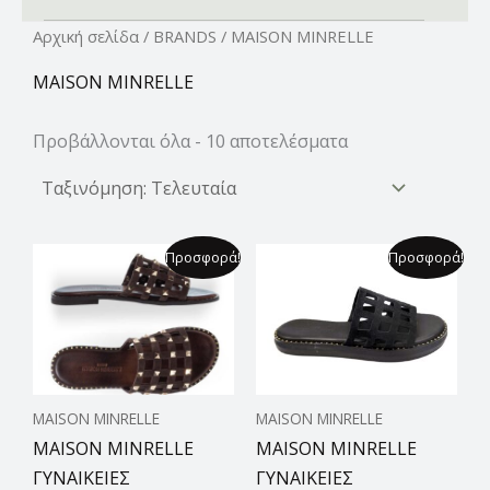
Αρχική σελίδα
/
BRANDS
/ MAISON MINRELLE
MAISON MINRELLE
Προβάλλονται όλα - 10 αποτελέσματα
Original
Η
Original
Η
Προσφορά!
Προσφορά!
price
τρέχουσα
price
τρέχουσα
was:
τιμή
was:
τιμή
79,00 €.
είναι:
79,00 €.
είναι:
64,99 €.
64,99 €.
MAISON MINRELLE
MAISON MINRELLE
MAISON MINRELLE
MAISON MINRELLE
ΓΥΝΑΙΚΕΙΕΣ
ΓΥΝΑΙΚΕΙΕΣ