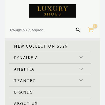
Facebook
Instagram
TikTok
Μετάβαση
στο
περιεχόμενο
Αναζήτηση
Ασκληπιού 7, Λάρισα
NEW COLLECTION SS26
ΓΥΝΑΙΚΕΙΑ
ΑΝΔΡΙΚΑ
ΤΣΑΝΤΕΣ
BRANDS
ABOUT US