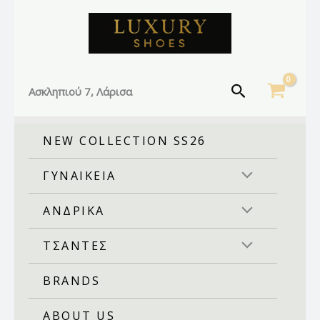
Facebook
Instagram
TikTok
Μετάβαση
στο
περιεχόμενο
Αναζήτηση
Ασκληπιού 7, Λάρισα
NEW COLLECTION SS26
ΓΥΝΑΙΚΕΙΑ
ΑΝΔΡΙΚΑ
ΤΣΑΝΤΕΣ
BRANDS
ABOUT US