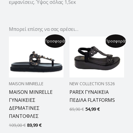
εμφανίσεις. Ύψος σόλας 1,5εκ
Μπορεί επίσης να σας αρέσει…
Original
Η
Original
Η
Προσφορά!
Προσφορά!
price
τρέχουσα
price
τρέχουσα
was:
τιμή
was:
τιμή
109,00 €.
είναι:
69,90 €.
είναι:
89,99 €.
54,99 €.
MAISON MINRELLE
NEW COLLECTION SS26
MAISON MINRELLE
PAREX ΓΥΝΑΙΚΕΙΑ
ΓΥΝΑΙΚΕΙΕΣ
ΠΕΔΙΛΑ FLATFORMS
ΔΕΡΜΑΤΙΝΕΣ
69,90
€
54,99
€
ΠΑΝΤΟΦΛΕΣ
109,00
€
89,99
€