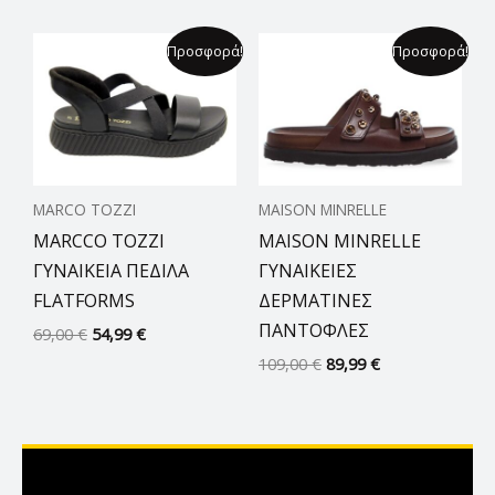
Original
Η
Original
Η
Προσφορά!
Προσφορά!
price
τρέχουσα
price
τρέχουσα
was:
τιμή
was:
τιμή
69,00 €.
είναι:
109,00 €.
είναι:
54,99 €.
89,99 €.
MARCO TOZZI
MAISON MINRELLE
MARCCO TOZZI
MAISON MINRELLE
ΓΥΝΑΙΚΕΙΑ ΠΕΔΙΛΑ
ΓΥΝΑΙΚΕΙΕΣ
FLATFORMS
ΔΕΡΜΑΤΙΝΕΣ
ΠΑΝΤΟΦΛΕΣ
69,00
€
54,99
€
109,00
€
89,99
€