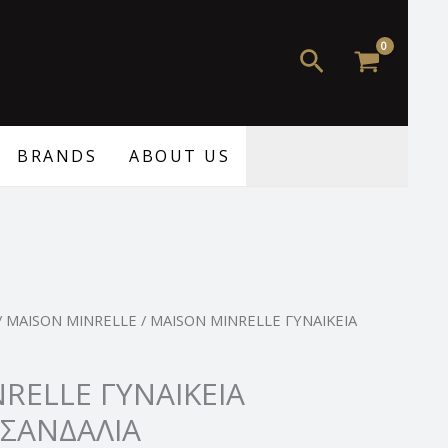
89,00 €.
είναι:
69,99 €.
Αναζήτηση
BRANDS
ABOUT US
Η
/
MAISON MINRELLE
/ MAISON MINRELLE ΓΥΝΑΙΚΕΙΑ
τρέχουσα
τιμή
RELLE ΓΥΝΑΙΚΕΙΑ
.
είναι:
 ΣΑΝΔΑΛΙΑ
69,99 €.