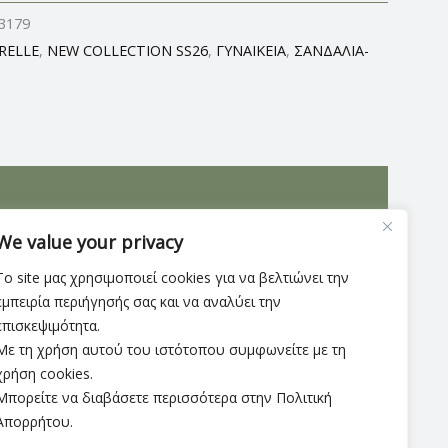
3179
RELLE
,
NEW COLLECTION SS26
,
ΓΥΝΑΙΚΕΙΑ
,
ΣΑΝΔΑΛΙΑ-
 που χαρίζουν κομψή και μοντέρνα αισθητική. Ο
We value your privacy
Το site μας χρησιμοποιεί cookies για να βελτιώνει την
εμπειρία περιήγησής σας και να αναλύει την
επισκεψιμότητα.
Με τη χρήση αυτού του ιστότοπου συμφωνείτε με τη
χρήση cookies.
Μπορείτε να διαβάσετε περισσότερα στην Πολιτική
Απορρήτου.