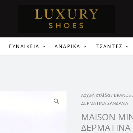
ΓΥΝΑΙΚΕΙΑ
ΑΝΔΡΙΚΑ
ΤΣΑΝΤΕΣ
Original
MAISON
Αρχική σελίδα
/
BRANDS
price
MINRELLE
ΔΕΡΜΑΤΙΝΑ ΣΑΝΔΑΛΙΑ
was:
ΓΥΝΑΙΚΕΙΑ
MAISON MIN
89,00 €
ΔΕΡΜΑΤΙΝΑ
ΔΕΡΜΑΤΙΝΑ
ΣΑΝΔΑΛΙΑ