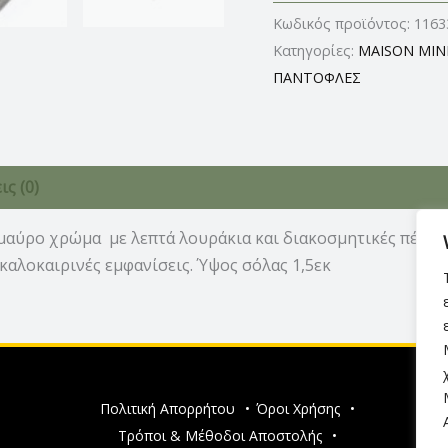
Κωδικός προϊόντος:
1163
Κατηγορίες:
MAISON MIN
ΠΑΝΤΟΦΛΕΣ
ς (0)
μαύρο χρώμα με λεπτά λουράκια και διακοσμητικές πέτρες
καλοκαιρινές εμφανίσεις. Ύψος σόλας 1,5εκ
Πολιτική Απορρήτου
•
Όροι Χρήσης
•
Τρόποι & Μέθοδοι Αποστολής
•