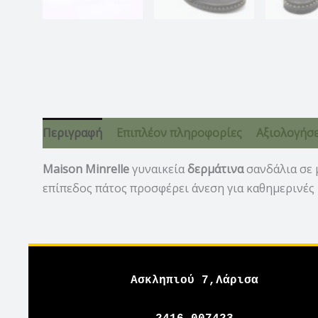
Περιγραφή
Επιπλέον πληροφορίες
Αξιολογήσει
Maison Minrelle
γυναικεία
δερμάτινα
σανδάλια σε 
επίπεδος πάτος προσφέρει άνεση για καθημερινές 
Ασκληπιού 7,Λάρισα