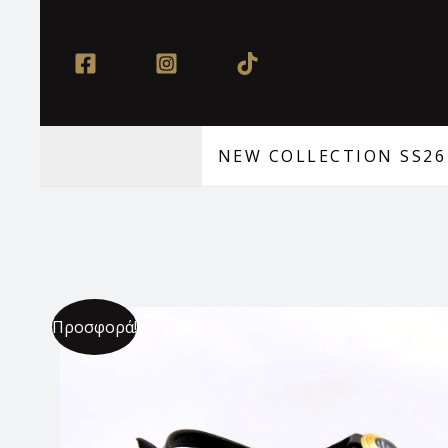
Μετάβαση
στο
περιεχόμενο
NEW COLLECTION SS26
Προσφορά!