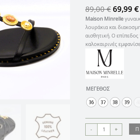
ποσότητα
89,00
€
69,99
€
Maison Minrelle
γυναι
λουράκια και διακοσμ
αισθητική. Ο επίπεδος
καλοκαιρινές εμφανίσε
ΜΕΓΕΘΟΣ
36
37
38
39
4
Π
-
+