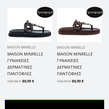
Original
Η
Original
Η
Προσφορά!
Προσφορά!
price
τρέχουσα
price
τρέχουσα
was:
τιμή
was:
τιμή
109,00 €.
είναι:
109,90 €.
είναι:
89,99 €.
89,99 €.
MAISON MINRELLE
MAISON MINRELLE
MAISON MINRELLE
MAISON MINRELLE
ΓΥΝΑΙΚΕΙΕΣ
ΓΥΝΑΙΚΕΙΕΣ
ΔΕΡΜΑΤΙΝΕΣ
ΔΕΡΜΑΤΙΝΕΣ
ΠΑΝΤΟΦΛΕΣ
ΠΑΝΤΟΦΛΕΣ
109,00
€
89,99
€
109,90
€
89,99
€