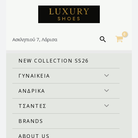
Facebook
Instagram
TikTok
Μετάβαση
στο
περιεχόμενο
Αναζήτηση
Ασκληπιού 7, Λάρισα
NEW COLLECTION SS26
ΓΥΝΑΙΚΕΙΑ
ΑΝΔΡΙΚΑ
ΤΣΑΝΤΕΣ
BRANDS
ABOUT US