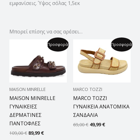
εμφανίσεις. Ύψος σόλας 1,5εκ
Μπορεί επίσης να σας αρέσει…
Original
Η
Original
Η
Προσφορά!
Προσφορά!
price
τρέχουσα
price
τρέχουσα
was:
τιμή
was:
τιμή
109,00 €.
είναι:
69,00 €.
είναι:
89,99 €.
49,99 €.
MAISON MINRELLE
MARCO TOZZI
MAISON MINRELLE
MARCO TOZZI
ΓΥΝΑΙΚΕΙΕΣ
ΓΥΝΑΙΚΕΙΑ ΑΝΑΤΟΜΙΚΑ
ΔΕΡΜΑΤΙΝΕΣ
ΣΑΝΔΑΛΙΑ
ΠΑΝΤΟΦΛΕΣ
69,00
€
49,99
€
109,00
€
89,99
€