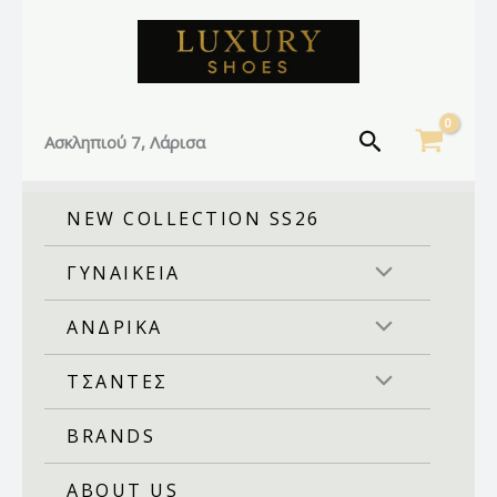
Facebook
Instagram
TikTok
Μετάβαση
στο
περιεχόμενο
Αναζήτηση
Ασκληπιού 7, Λάρισα
NEW COLLECTION SS26
ΓΥΝΑΙΚΕΙΑ
ΑΝΔΡΙΚΑ
ΤΣΑΝΤΕΣ
BRANDS
ABOUT US