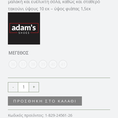
μαλακή και ευέλικτη σόλα, καθώς και σταθερό
τακούνι ύψους 10 εκ – ύψος φιάπας 1,5εκ
ΜΕΓΕΘΟΣ
36
37
38
39
40
41
-
+
ΠΡΟΣΘΉΚΗ ΣΤΟ ΚΑΛΆΘΙ
Κωδικός προϊόντος:
1-829-24561-26