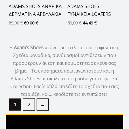
ADAMS SHOES ΑΝΔΡΙΚΑ
ADAMS SHOES
ΔΕΡΜΑΤΙΝΑ ΑΡΒΥΛΑΚΙΑ
ΓΥΝΑΙΚΕΙΑ LOAFERS
89,00
€
69,00
€
69,00
€
44,49
€
H
Adam’s Shoes
ντύνει με στιλ τις σας εμφανίσεις.
Σχέδια μοναδικά, συνδυασμοί αντιθέσεων που
προσφέρουν άνεση και κομψότητα σε κάθε σας
βήμα… Τα υποδήματα πρωταγωνιστούν και η
Adam’s Shoes αποκαλύπτει τη μόδα για τη φετινή
Collection. Εσείς απλά επιλέξτε το σχέδιο που σας
ταιριάζει και… κερδίστε τις εντυπώσεις!
1
2
→