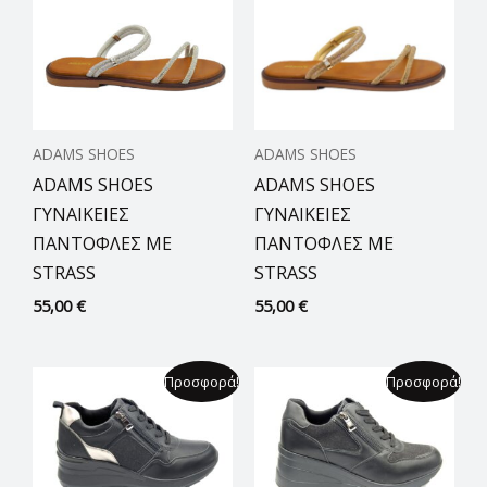
ADAMS SHOES
ADAMS SHOES
ADAMS SHOES
ADAMS SHOES
ΓΥΝΑΙΚΕΙΕΣ
ΓΥΝΑΙΚΕΙΕΣ
ΠΑΝΤΟΦΛΕΣ ΜΕ
ΠΑΝΤΟΦΛΕΣ ΜΕ
STRASS
STRASS
55,00
€
55,00
€
Original
Η
Original
Η
Προσφορά!
Προσφορά!
price
τρέχουσα
price
τρέχουσα
was:
τιμή
was:
τιμή
70,00 €.
είναι:
70,00 €.
είναι:
49,99 €.
49,99 €.