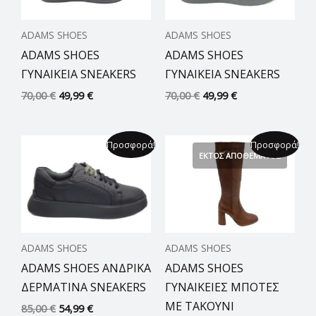
ADAMS SHOES
ADAMS SHOES
ADAMS SHOES
ADAMS SHOES
ΓΥΝΑΙΚΕΙΑ SNEAKERS
ΓΥΝΑΙΚΕΙΑ SNEAKERS
70,00
€
49,99
€
70,00
€
49,99
€
Original
Η
Original
Η
Προσφορά!
Προσφορά!
price
τρέχουσα
price
τρέχουσα
ΕΚΤΌΣ ΑΠΟΘΈΜΑΤΟΣ
was:
τιμή
was:
τιμή
85,00 €.
είναι:
79,00 €.
είναι:
54,99 €.
49,99 €.
ADAMS SHOES
ADAMS SHOES
ADAMS SHOES ΑΝΔΡΙΚΑ
ADAMS SHOES
ΔΕΡΜΑΤΙΝΑ SNEAKERS
ΓΥΝΑΙΚΕΙΕΣ ΜΠΟΤΕΣ
ΜΕ ΤΑΚΟΥΝΙ
85,00
€
54,99
€