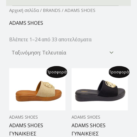
Αρχική σελίδα
/
BRANDS
/ ADAMS SHOES
ADAMS SHOES
Βλέπετε 1–24 από 33 αποτελέσματα
Original
Η
Original
Η
Προσφορά!
Προσφορά!
price
τρέχουσα
price
τρέχουσα
was:
τιμή
was:
τιμή
59,99 €.
είναι:
59,99 €.
είναι:
44,99 €.
44,99 €.
ADAMS SHOES
ADAMS SHOES
ADAMS SHOES
ADAMS SHOES
ΓΥΝΑΙΚΕΙΕΣ
ΓΥΝΑΙΚΕΙΕΣ