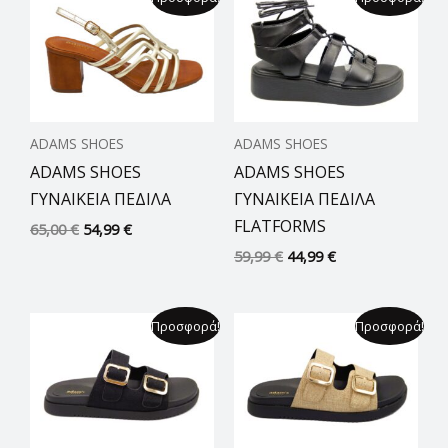
price
τρέχουσα
price
τρέχουσα
was:
τιμή
was:
τιμή
65,00 €.
είναι:
59,99 €.
είναι:
54,99 €.
44,99 €.
ADAMS SHOES
ADAMS SHOES
ADAMS SHOES
ADAMS SHOES
ΓΥΝΑΙΚΕΙΑ ΠΕΔΙΛΑ
ΓΥΝΑΙΚΕΙΑ ΠΕΔΙΛΑ
FLATFORMS
65,00
€
54,99
€
59,99
€
44,99
€
Original
Η
Original
Η
Προσφορά!
Προσφορά!
price
τρέχουσα
price
τρέχουσα
was:
τιμή
was:
τιμή
54,99 €.
είναι:
54,99 €.
είναι:
44,99 €.
44,99 €.