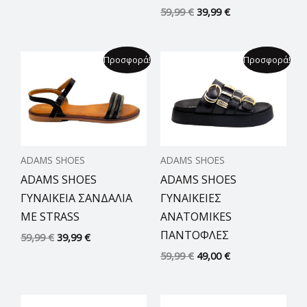
59,99
€
39,99
€
Original
Η
Original
Η
Προσφορά!
Προσφορά!
price
τρέχουσα
price
τρέχουσα
was:
τιμή
was:
τιμή
59,99 €.
είναι:
59,99 €.
είναι:
39,99 €.
49,00 €.
ADAMS SHOES
ADAMS SHOES
ADAMS SHOES
ADAMS SHOES
ΓΥΝΑΙΚΕΙΑ ΣΑΝΔΑΛΙΑ
ΓΥΝΑΙΚΕΙΕΣ
ΜΕ STRASS
ANATOMIKES
ΠΑΝΤΟΦΛΕΣ
59,99
€
39,99
€
59,99
€
49,00
€