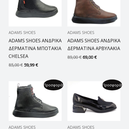
85,00 €.
είναι:
89,00 €.
είναι:
59,99 €.
69,00 €.
ADAMS SHOES
ADAMS SHOES
ADAMS SHOES ΑΝΔΡΙΚΑ
ADAMS SHOES ΑΝΔΡΙΚΑ
ΔΕΡΜΑΤΙΝΑ ΜΠΟΤΑΚΙΑ
ΔΕΡΜΑΤΙΝΑ ΑΡΒΥΛΑΚΙΑ
CHELSEA
89,00
€
69,00
€
85,00
€
59,99
€
Original
Η
Original
Η
Προσφορά!
Προσφορά!
price
τρέχουσα
price
τρέχουσα
was:
τιμή
was:
τιμή
89,00 €.
είναι:
69,00 €.
είναι:
69,00 €.
44,49 €.
ADAMS SHOES
ADAMS SHOES