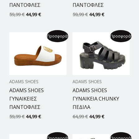
ΠΑΝΤΟΦΛΕΣ
ΠΑΝΤΟΦΛΕΣ
59,99
€
44,99
€
59,99
€
44,99
€
Original
Η
Original
Η
Προσφορά!
Προσφορά!
price
τρέχουσα
price
τρέχουσα
was:
τιμή
was:
τιμή
59,99 €.
είναι:
64,99 €.
είναι:
44,99 €.
44,99 €.
ADAMS SHOES
ADAMS SHOES
ADAMS SHOES
ADAMS SHOES
ΓΥΝΑΙΚΕΙΕΣ
ΓΥΝΑΙΚΕΙΑ CHUNKY
ΠΑΝΤΟΦΛΕΣ
ΠΕΔΙΛΑ
59,99
€
44,99
€
64,99
€
44,99
€
Original
Η
Original
Η
Προσφορά!
Προσφορά!