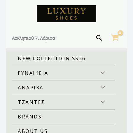
Sorted
Facebook
Instagram
TikTok
Μετάβαση
by
στο
latest
περιεχόμενο
Αναζήτηση
Ασκληπιού 7, Λάρισα
NEW COLLECTION SS26
ΓΥΝΑΙΚΕΙΑ
ΑΝΔΡΙΚΑ
ΤΣΑΝΤΕΣ
BRANDS
ABOUT US