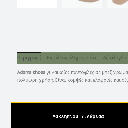
Περιγραφή
Επιπλέον πληροφορίες
Αξιολογήσει
Adams shoes
γυναικείες παντόφλες σε μπεζ χρώμα 
πολύωρη χρήση. Είναι κομψές και ελαφριές και σίγ
Ασκληπιού 7,Λάρισα