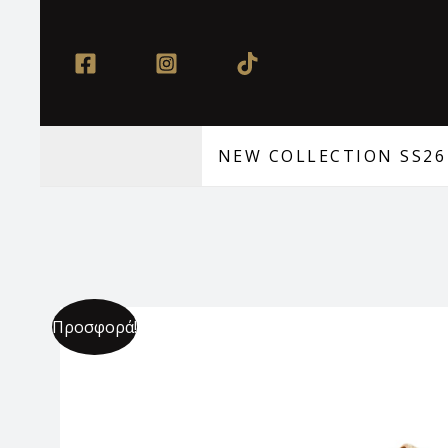
Μετάβαση
στο
περιεχόμενο
NEW COLLECTION SS26
Προσφορά!