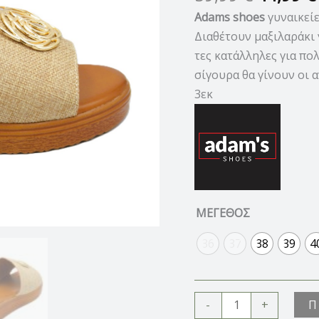
Adams shoes
γυναικείε
Διαθέτουν μαξιλαράκι 
τες κατάλληλες για πο
σίγουρα θα γίνουν οι 
3εκ
ΜΕΓΕΘΟΣ
36
37
38
39
4
Π
-
+