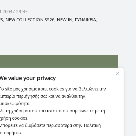
9-26047-29 BE
ES
,
NEW COLLECTION SS26
,
NEW IN
,
ΓΥΝΑΙΚΕΙΑ
,
λεια στο πέλμα καθιστώντας τες κατάλληλες για
We value your privacy
Υψος σόλας 3εκ
Το site μας χρησιμοποιεί cookies για να βελτιώνει την
εμπειρία περιήγησής σας και να αναλύει την
επισκεψιμότητα.
Με τη χρήση αυτού του ιστότοπου συμφωνείτε με τη
χρήση cookies.
Μπορείτε να διαβάσετε περισσότερα στην Πολιτική
Απορρήτου.