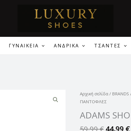
ΓΥΝΑΙΚΕΙΑ
ΑΝΔΡΙΚΑ
ΤΣΑΝΤΕΣ
Original
ADAMS
Αρχική σελίδα
/
BRANDS
price
SHOES
ΠΑΝΤΟΦΛΕΣ
was:
ΓΥΝΑΙΚΕΙΕΣ
ADAMS SHO
59,99 €
ΠΑΝΤΟΦΛΕΣ
ποσότητα
59,99
€
44,99
€