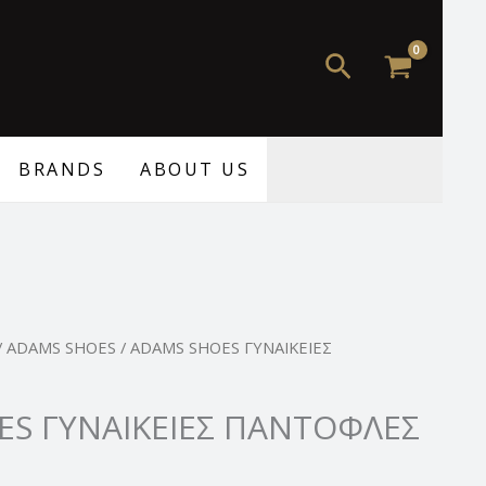
59,99 €.
είναι:
44,99 €.
Αναζήτηση
BRANDS
ABOUT US
Η
/
ADAMS SHOES
/ ADAMS SHOES ΓΥΝΑΙΚΕΙΕΣ
τρέχουσα
τιμή
ES ΓΥΝΑΙΚΕΙΕΣ ΠΑΝΤΟΦΛΕΣ
.
είναι:
44,99 €.