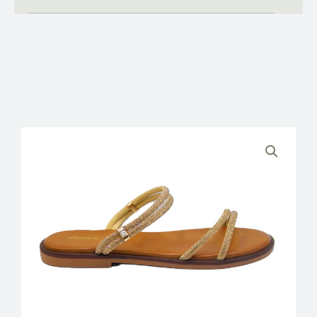
ADAMS
SHOES
ΓΥΝΑΙΚΕΙΕΣ
ΠΑΝΤΟΦΛΕΣ
ΜΕ
STRASS
ποσότητα