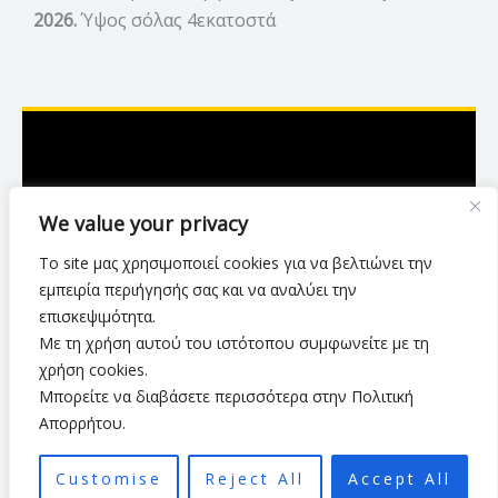
2026.
Ύψος σόλας 4εκατοστά
Ασκληπιού 7,Λάρισα
We value your privacy
2416 007423
Το site μας χρησιμοποιεί cookies για να βελτιώνει την
luxurylarisa2024@gmail.com
εμπειρία περιήγησής σας και να αναλύει την
επισκεψιμότητα.
Με τη χρήση αυτού του ιστότοπου συμφωνείτε με τη
Πολιτική Απορρήτου
•
Όροι Χρήσης
•
χρήση cookies.
Τρόποι & Μέθοδοι Αποστολής
•
Πολιτική Επιστροφών
•
Μπορείτε να διαβάσετε περισσότερα στην Πολιτική
Τρόποι Πληρωμής
Απορρήτου.
Customise
Reject All
Accept All