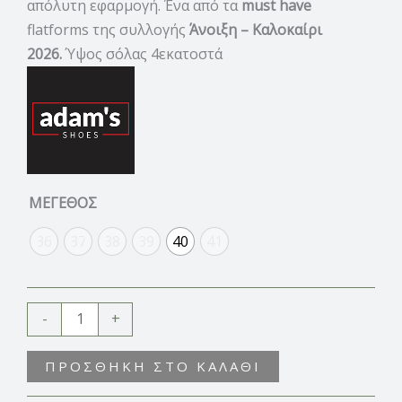
απόλυτη εφαρμογή. Ένα από τα
must have
flatforms της συλλογής
Άνοιξη – Καλοκαίρι
2026.
Ύψος σόλας 4εκατοστά
ΜΕΓΕΘΟΣ
36
37
38
39
40
41
-
+
ΠΡΟΣΘΉΚΗ ΣΤΟ ΚΑΛΆΘΙ