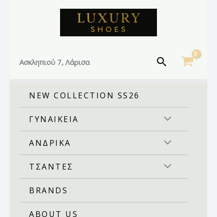
Facebook
Instagram
TikTok
Μετάβαση
στο
περιεχόμενο
Αναζήτηση
Ασκληπιού 7, Λάρισα
NEW COLLECTION SS26
ΓΥΝΑΙΚΕΙΑ
ΑΝΔΡΙΚΑ
ΤΣΑΝΤΕΣ
BRANDS
ABOUT US