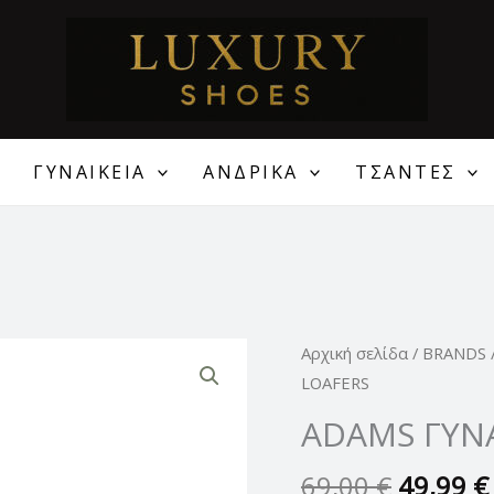
ΓΥΝΑΙΚΕΙΑ
ΑΝΔΡΙΚΑ
ΤΣΑΝΤΕΣ
Original
ADAMS
Αρχική σελίδα
/
BRANDS
price
ΓΥΝΑΙΚΕΙΑ
LOAFERS
was:
ΛΟΥΣΤΡΙΝΙ
ADAMS ΓΥΝΑ
69,00 €
LOAFERS
ποσότητα
69,00
€
49,99
€