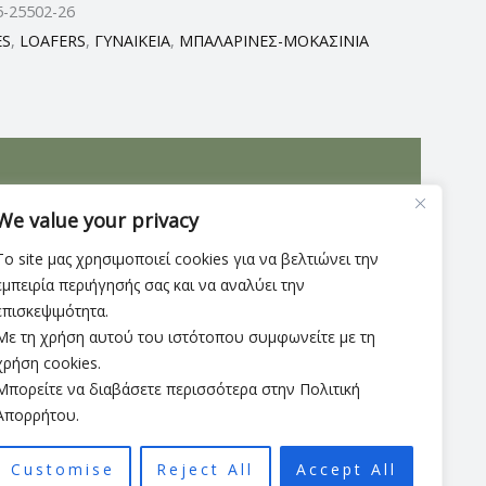
5-25502-26
ES
,
LOAFERS
,
ΓΥΝΑΙΚΕΙΑ
,
ΜΠΑΛΑΡΙΝΕΣ-ΜΟΚΑΣΙΝΙΑ
να σε μοναδικό in fashion patern που θα λατρέψετε
We value your privacy
ψος τακουνιού 3,5εκ
Το site μας χρησιμοποιεί cookies για να βελτιώνει την
εμπειρία περιήγησής σας και να αναλύει την
επισκεψιμότητα.
Με τη χρήση αυτού του ιστότοπου συμφωνείτε με τη
χρήση cookies.
Μπορείτε να διαβάσετε περισσότερα στην Πολιτική
Απορρήτου.
Customise
Reject All
Accept All