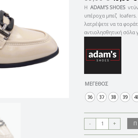
H
ADAM’S SHOES
ντύν
υπέροχα μπεζ loafers.
λατρέψετε να τα φορά
αντιολησθητική σόλα γ
ΜΕΓΕΘΟΣ
36
37
38
39
4
Π
-
+