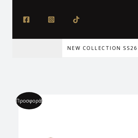
Μετάβαση
στο
περιεχόμενο
NEW COLLECTION SS26
Προσφορά!