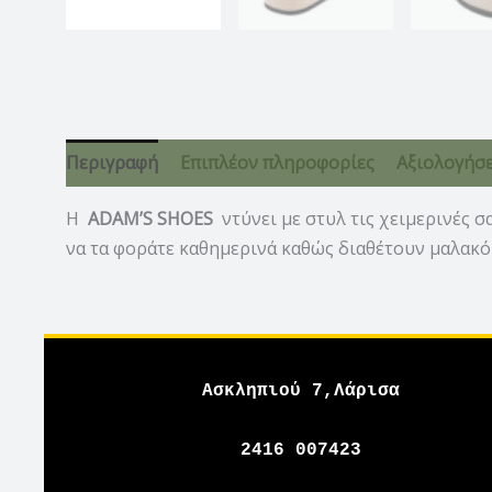
Περιγραφή
Επιπλέον πληροφορίες
Αξιολογήσει
H
ADAM’S SHOES
ντύνει με στυλ τις χειμερινές σ
να τα φοράτε καθημερινά καθώς διαθέτουν μαλακό
Ασκληπιού 7,Λάρισα
2416 007423