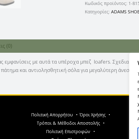
Κωδικός προϊόντος:
1-81
Κατηγορίες:
ADAMS SHO
ς (0)
ας εμφανίσεις με αυτά τα υπέροχα μπεζ loafers. Σχεδιασμέ
 πάτημα και αντιολησθητική σόλα για μεγαλύτερη άνεση. Ύ
Πολιτική Απορρήτου
•
Όροι Χρήσης
•
Τρόποι & Μέθοδοι Αποστολής
•
Πολιτική Επιστροφών
•