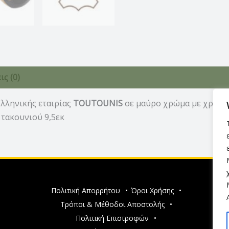
ς (0)
Ελληνικής εταιρίας
TOUTOUNIS
σε μαύρο χρώμα με χρυσές
 τακουνιού 9,5εκ
Πολιτική Απορρήτου
•
Όροι Χρήσης
•
Τρόποι & Μέθοδοι Αποστολής
•
Πολιτική Επιστροφών
•