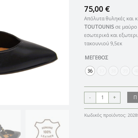
ποσότητα
75,00
€
Απόλυτα θυληκές και κ
TOUTOUNIS
σε μαύρο 
εσωτερικά και εξωτερι
τακουνιού 9,5εκ
ΜΕΓΕΘΟΣ
36
37
38
39
4
Π
-
+
Κωδικός προϊόντος:
2028