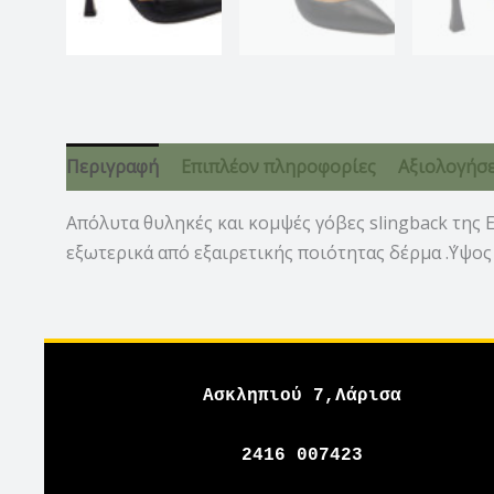
Περιγραφή
Επιπλέον πληροφορίες
Αξιολογήσει
Απόλυτα θυληκές και κομψές γόβες slingback της 
εξωτερικά από εξαιρετικής ποιότητας δέρμα .΄Υψος
Ασκληπιού 7,Λάρισα
2416 007423