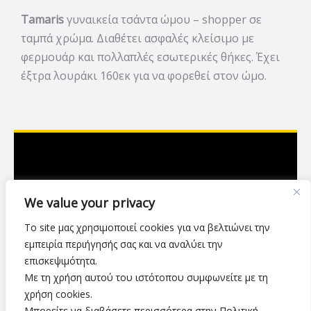
Tamaris
γυναικεία τσάντα ώμου – shopper σε
ταμπά χρώμα. Διαθέτει ασφαλές κλείσιμο με
φερμουάρ και πολλαπλές εσωτερικές θήκες. Έχει
έξτρα λουράκι 160εκ για να φορεθεί στον ώμο.
Ασκληπιού 7,Λάρισα
We value your privacy
2416 007423
Το site μας χρησιμοποιεί cookies για να βελτιώνει την
luxurylarisa2024@gmail.com
εμπειρία περιήγησής σας και να αναλύει την
επισκεψιμότητα.
Με τη χρήση αυτού του ιστότοπου συμφωνείτε με τη
Πολιτική Απορρήτου
•
Όροι Χρήσης
•
χρήση cookies.
Τρόποι & Μέθοδοι Αποστολής
•
Πολιτική Επιστροφών
•
Μπορείτε να διαβάσετε περισσότερα στην Πολιτική