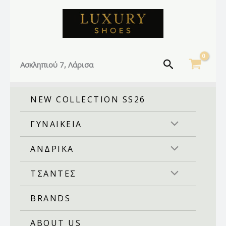
Facebook
Instagram
TikTok
Μετάβαση
στο
περιεχόμενο
Αναζήτηση
Ασκληπιού 7, Λάρισα
NEW COLLECTION SS26
ΓΥΝΑΙΚΕΙΑ
ΑΝΔΡΙΚΑ
ΤΣΑΝΤΕΣ
BRANDS
ABOUT US