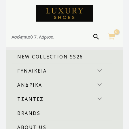
Facebook
Instagram
TikTok
Μετάβαση
στο
περιεχόμενο
Αναζήτηση
Ασκληπιού 7, Λάρισα
NEW COLLECTION SS26
ΓΥΝΑΙΚΕΙΑ
ΑΝΔΡΙΚΑ
ΤΣΑΝΤΕΣ
BRANDS
ABOUT US