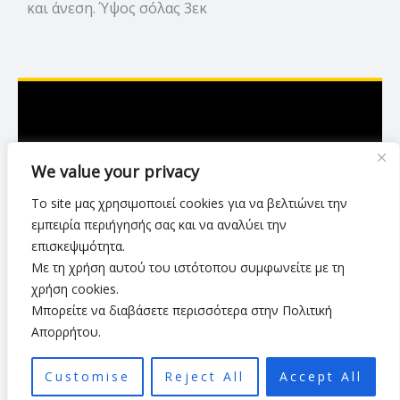
και άνεση. Ύψος σόλας 3εκ
Ασκληπιού 7,Λάρισα
We value your privacy
2416 007423
Το site μας χρησιμοποιεί cookies για να βελτιώνει την
luxurylarisa2024@gmail.com
εμπειρία περιήγησής σας και να αναλύει την
επισκεψιμότητα.
Με τη χρήση αυτού του ιστότοπου συμφωνείτε με τη
Πολιτική Απορρήτου
•
Όροι Χρήσης
•
χρήση cookies.
Τρόποι & Μέθοδοι Αποστολής
•
Πολιτική Επιστροφών
•
Μπορείτε να διαβάσετε περισσότερα στην Πολιτική
Τρόποι Πληρωμής
Απορρήτου.
Customise
Reject All
Accept All