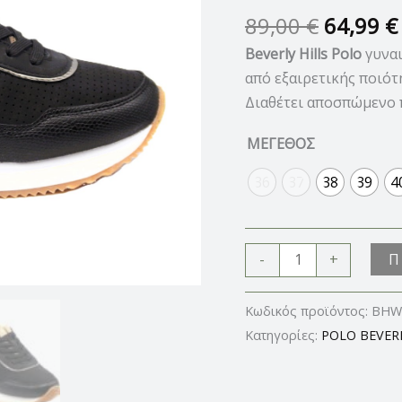
ποσότητα
89,00
€
64,99
€
Beverly Hills Polo
γυναι
από εξαιρετικής ποιότ
Διαθέτει αποσπώμενο π
ΜΕΓΕΘΟΣ
36
37
38
39
4
Π
-
+
Κωδικός προϊόντος:
BHW5
Κατηγορίες:
POLO BEVERL