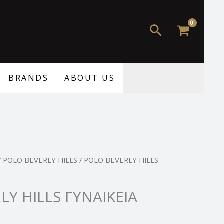
89,00 €.
είναι:
64,99 €.
Αναζήτηση
BRANDS
ABOUT US
Η
/
POLO BEVERLY HILLS
/ POLO BEVERLY HILLS
τρέχουσα
τιμή
LY HILLS ΓΥΝΑΙΚΕΙΑ
.
είναι:
64,99 €.