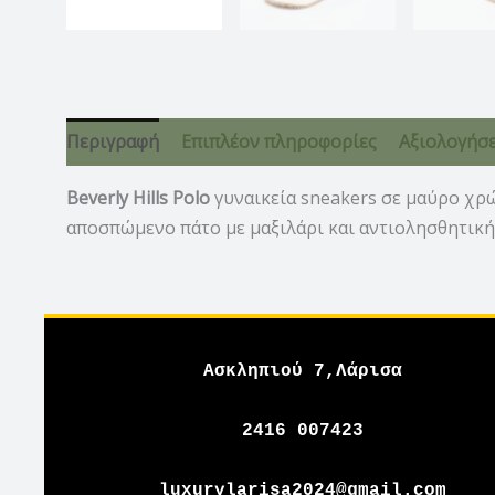
Περιγραφή
Επιπλέον πληροφορίες
Αξιολογήσει
Beverly Hills Polo
γυναικεία sneakers σε μαύρο χρώ
αποσπώμενο πάτο με μαξιλάρι και αντιολησθητική
Ασκληπιού 7,Λάρισα
2416 007423
luxurylarisa2024@gmail.com