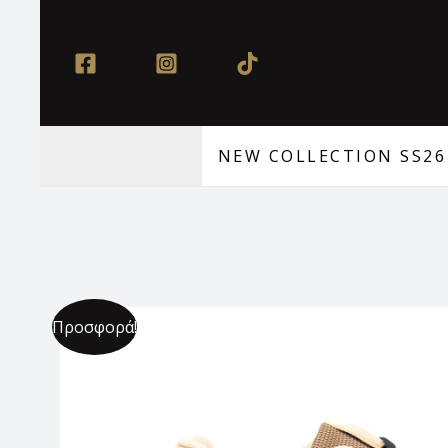
Μετάβαση
στο
περιεχόμενο
NEW COLLECTION SS26
Προσφορά!