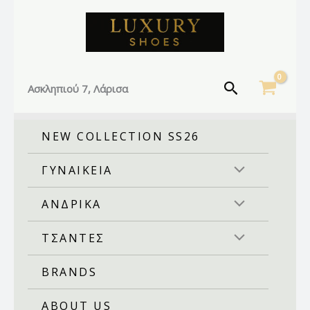
Facebook
Instagram
TikTok
Μετάβαση
στο
περιεχόμενο
Αναζήτηση
Ασκληπιού 7, Λάρισα
NEW COLLECTION SS26
ΓΥΝΑΙΚΕΙΑ
ΑΝΔΡΙΚΑ
ΤΣΑΝΤΕΣ
BRANDS
ABOUT US