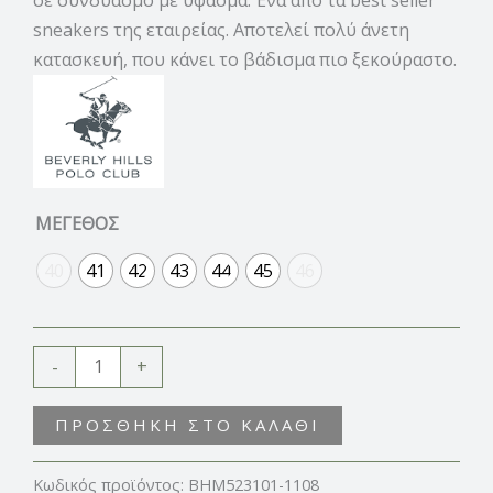
sneakers της εταιρείας. Αποτελεί πολύ άνετη
κατασκευή, που κάνει το βάδισμα πιο ξεκούραστο.
ΜΕΓΕΘΟΣ
40
41
42
43
44
45
46
-
+
ΠΡΟΣΘΉΚΗ ΣΤΟ ΚΑΛΆΘΙ
Κωδικός προϊόντος:
BHM523101-1108