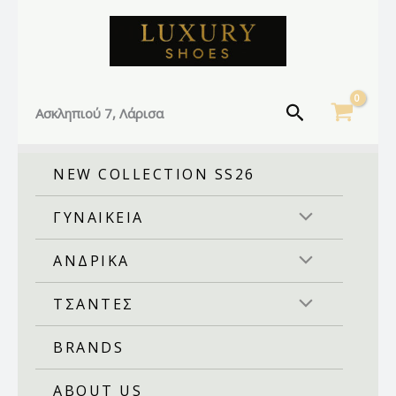
Facebook
Instagram
TikTok
Μετάβαση
στο
περιεχόμενο
Αναζήτηση
Ασκληπιού 7, Λάρισα
NEW COLLECTION SS26
ΓΥΝΑΙΚΕΙΑ
ΑΝΔΡΙΚΑ
ΤΣΑΝΤΕΣ
BRANDS
ABOUT US