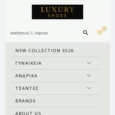
Facebook
Instagram
TikTok
Μετάβαση
στο
περιεχόμενο
Αναζήτηση
Ασκληπιού 7, Λάρισα
NEW COLLECTION SS26
ΓΥΝΑΙΚΕΙΑ
ΑΝΔΡΙΚΑ
ΤΣΑΝΤΕΣ
BRANDS
ABOUT US