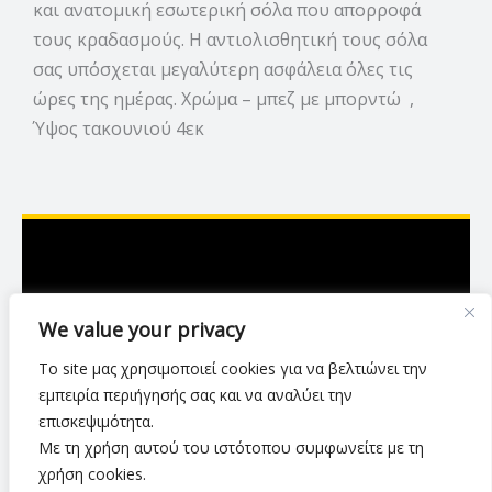
και ανατομική εσωτερική σόλα που απορροφά
τους κραδασμούς. Η αντιολισθητική τους σόλα
σας υπόσχεται μεγαλύτερη ασφάλεια όλες τις
ώρες της ημέρας. Χρώμα – μπεζ με μπορντώ ,
Ύψος τακουνιού 4εκ
Ασκληπιού 7,Λάρισα
We value your privacy
2416 007423
Το site μας χρησιμοποιεί cookies για να βελτιώνει την
luxurylarisa2024@gmail.com
εμπειρία περιήγησής σας και να αναλύει την
επισκεψιμότητα.
Με τη χρήση αυτού του ιστότοπου συμφωνείτε με τη
Πολιτική Απορρήτου
•
Όροι Χρήσης
•
χρήση cookies.
Τρόποι & Μέθοδοι Αποστολής
•