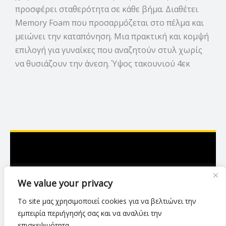
προσφέρει σταθερότητα σε κάθε βήμα. Διαθέτει
Memory Foam που προσαρμόζεται στο πέλμα και
μειώνει την καταπόνηση.
Μια πρακτική και κομψή
επιλογή για γυναίκες που αναζητούν στυλ χωρίς
να θυσιάζουν την άνεση. Ύψος τακουνιού 4εκ
Ασκληπιού 7,Λάρισα
We value your privacy
2416 007423
Το site μας χρησιμοποιεί cookies για να βελτιώνει την
luxurylarisa2024@gmail.com
εμπειρία περιήγησής σας και να αναλύει την
επισκεψιμότητα.