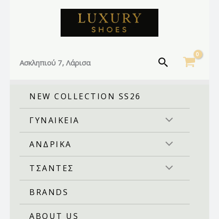
Facebook
Instagram
TikTok
Μετάβαση
στο
περιεχόμενο
Αναζήτηση
Ασκληπιού 7, Λάρισα
NEW COLLECTION SS26
ΓΥΝΑΙΚΕΙΑ
ΑΝΔΡΙΚΑ
ΤΣΑΝΤΕΣ
BRANDS
ABOUT US