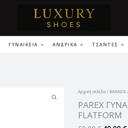
ΓΥΝΑΙΚΕΙΑ
ΑΝΔΡΙΚΑ
ΤΣΑΝΤΕΣ
Original
PAREX
Αρχική σελίδα
/
BRANDS
price
ΓΥΝΑΙΚΕΙΕΣ
PAREX ΓΥΝΑ
was:
ΠΑΝΤΟΦΛΕΣ
FLATFORM
59,90 €
FLATFORM
ποσότητα