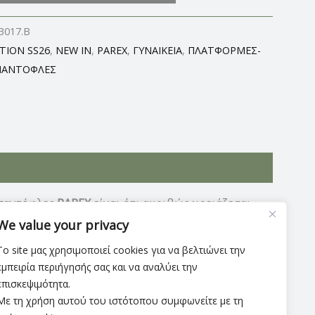
3017.B
TION SS26
,
NEW IN
,
PAREX
,
ΓΥΝΑΙΚΕΙΑ
,
ΠΛΑΤΦΟΡΜΕΣ-
ΠΑΝΤΟΦΛΕΣ
 παντόφλες
PAREX
είναι ότι ακριβώς χρειάζεσαι.
το επάνω μέρος για άψογη εφαρμογή. Ύψος
We value your privacy
Το site μας χρησιμοποιεί cookies για να βελτιώνει την
εμπειρία περιήγησής σας και να αναλύει την
επισκεψιμότητα.
Με τη χρήση αυτού του ιστότοπου συμφωνείτε με τη