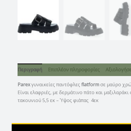
Περιγραφή
Επιπλέον πληροφορίες
Αξιολογήσει
Parex
γυναικείες παντόφλες
flatform
σε μαύρο χρώ
Είναι ελαφριές, με δερμάτινο πάτο και μαξιλαράκ
τακουνιού 5,5 εκ – Ύψος φιάπας 4εκ