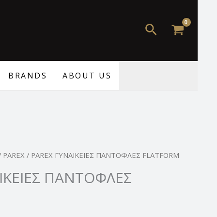
Αναζήτηση
BRANDS
ABOUT US
Η
/
PAREX
/ PAREX ΓΥΝΑΙΚΕΙΕΣ ΠΑΝΤΟΦΛΕΣ FLATFORM
τρέχουσα
ΙΚΕΙΕΣ ΠΑΝΤΟΦΛΕΣ
τιμή
.
είναι:
49,00 €.