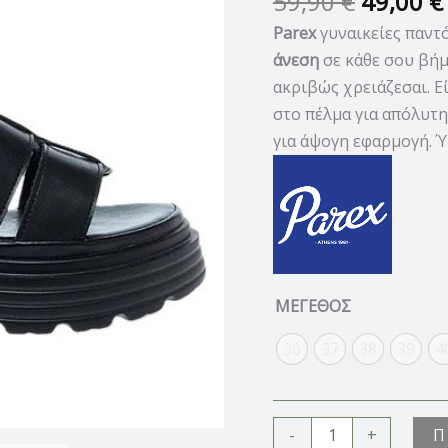
59,90
€
49,00
€
Parex
γυναικείες παντ
άνεση
σε κάθε σου βήμ
ακριβώς χρειάζεσαι. Εί
στο πέλμα για απόλυτ
για άψογη εφαρμογή. Ύ
ΜΕΓΕΘΟΣ
36
37
38
39
4
Π
-
+