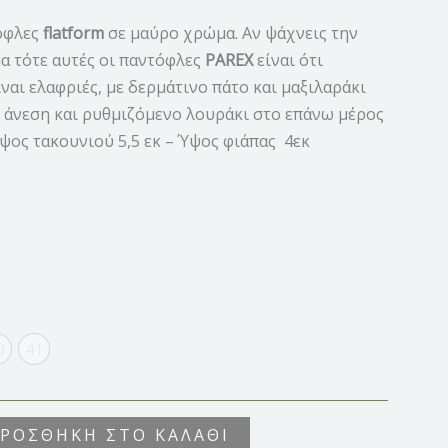
όφλες
flatform
σε μαύρο χρώμα. Αν ψάχνεις την
α τότε αυτές οι παντόφλες
PAREX
είναι ότι
ναι ελαφριές, με δερμάτινο πάτο και μαξιλαράκι
η άνεση και ρυθμιζόμενο λουράκι στο επάνω μέρος
ψος τακουνιού 5,5 εκ – Ύψος φιάπας 4εκ
0
41
ΡΟΣΘΉΚΗ ΣΤΟ ΚΑΛΆΘΙ