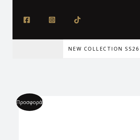
Μετάβαση
στο
περιεχόμενο
NEW COLLECTION SS26
Προσφορά!