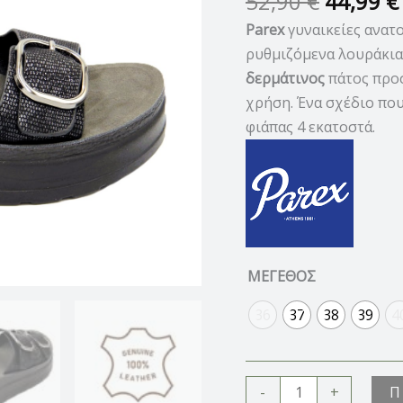
52,90
€
44,99
€
Parex
γυναικείες ανατ
ρυθμιζόμενα λουράκια
δερμάτινος
πάτος προσ
χρήση. Ένα σχέδιο που
φιάπας 4 εκατοστά.
ΜΕΓΕΘΟΣ
36
37
38
39
4
Π
-
+