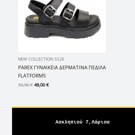
59,90 €.
είναι:
49,00 €.
NEW COLLECTION SS26
PAREX ΓΥΝΑΙΚΕΙΑ ΔΕΡΜΑΤΙΝΑ ΠΕΔΙΛΑ
FLATFORMS
59,90
€
49,00
€
Ασκληπιού 7,Λάρισα