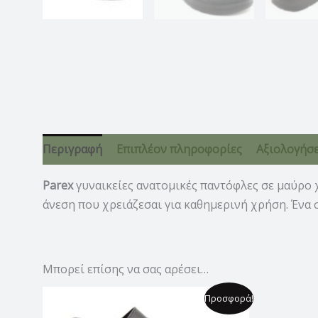
Περιγραφή
Επιπλέον πληροφορίες
Αξιολογήσει
Parex
γυναικείες ανατομικές παντόφλες σε μαύρο 
άνεση που χρειάζεσαι για καθημερινή χρήση. Ένα 
Μπορεί επίσης να σας αρέσει…
Original
Η
Προσφορά!
price
τρέχουσα
was:
τιμή