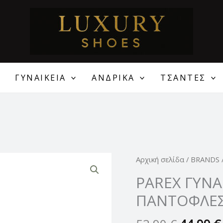
ΓΥΝΑΙΚΕΙΑ
ΑΝΔΡΙΚΑ
ΤΣΑΝΤΕΣ
Original
PAREX
Αρχική σελίδα
/
BRANDS
price
ΓΥΝΑΙΚΕΙΕΣ
PAREX ΓΥΝΑ
was:
ΑΝΑΤΟΜΙΚΕΣ
ΠΑΝΤΟΦΛΕ
52,90 €
ΠΑΝΤΟΦΛΕΣ
ποσότητα