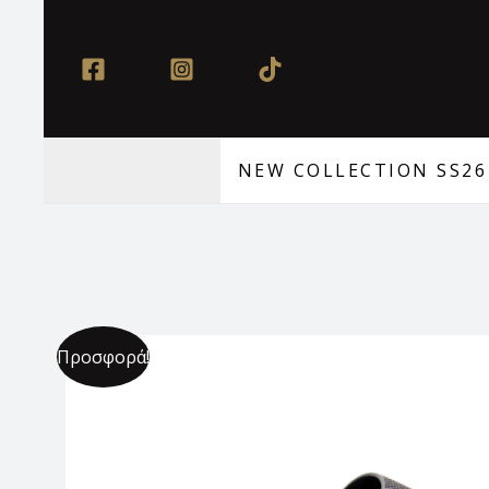
Μετάβαση
στο
περιεχόμενο
NEW COLLECTION SS26
Προσφορά!