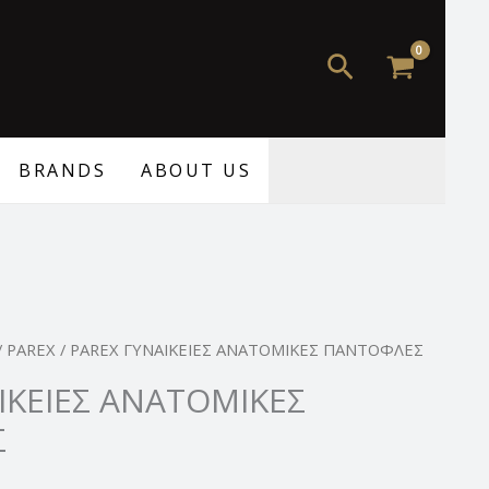
52,90 €.
είναι:
44,99 €.
Αναζήτηση
BRANDS
ABOUT US
Η
/
PAREX
/ PAREX ΓΥΝΑΙΚΕΙΕΣ ΑΝΑΤΟΜΙΚΕΣ ΠΑΝΤΟΦΛΕΣ
τρέχουσα
ΙΚΕΙΕΣ ΑΝΑΤΟΜΙΚΕΣ
τιμή
Σ
.
είναι:
44,99 €.