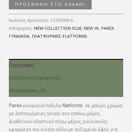
ΠΡΟΣΘΉΚΗ ΣΤΟ ΚΑΛΆΘΙ
Κωδικός προϊόντος:
12733000-b
Κατηγορίες:
NEW COLLECTION SS26
,
NEW IN
,
PAREX
,
ΓΥΝΑΙΚΕΙΑ
,
ΠΛΑΤΦΟΡΜΕΣ-FLATFORMS
Περιγραφή
Επιπλέον πληροφορίες
Αξιολογήσεις (0)
Parex
γυναικεία πέδιλα
flatforms
σε μαύρο χρώμα
με λεπτομέρειες strass στο επάνω μέρος.
Διαθέτουν ελαστικό πίσω μέρος για εύκολη
εφαρμογή και ενιαία σόλα με αυξημένο ύψος για