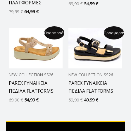
ΠΛΑΤΦΟΡΜΕΣ
69,90
€
54,99
€
79,99
€
64,99
€
Original
Η
Original
Η
Προσφορά!
Προσφορά!
price
τρέχουσα
price
τρέχουσα
was:
τιμή
was:
τιμή
69,90 €.
είναι:
59,90 €.
είναι:
54,99 €.
49,99 €.
NEW COLLECTION SS26
NEW COLLECTION SS26
PAREX ΓΥΝΑΙΚΕΙΑ
PAREX ΓΥΝΑΙΚΕΙΑ
ΠΕΔΙΛΑ FLATFORMS
ΠΕΔΙΛΑ FLATFORMS
69,90
€
54,99
€
59,90
€
49,99
€