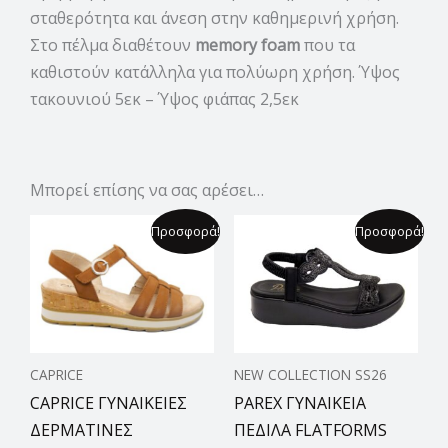
σταθερότητα και άνεση στην καθημερινή χρήση.
Στο πέλμα διαθέτουν
memory foam
που τα
καθιστούν κατάλληλα για πολύωρη χρήση. Ύψος
τακουνιού 5εκ – Ύψος φιάπας 2,5εκ
Μπορεί επίσης να σας αρέσει…
Original
Η
Original
Η
Προσφορά!
Προσφορά!
price
τρέχουσα
price
τρέχουσα
was:
τιμή
was:
τιμή
79,99 €.
είναι:
69,90 €.
είναι:
64,99 €.
54,99 €.
CAPRICE
NEW COLLECTION SS26
CAPRICE ΓΥΝΑΙΚΕΙΕΣ
PAREX ΓΥΝΑΙΚΕΙΑ
ΔΕΡΜΑΤΙΝΕΣ
ΠΕΔΙΛΑ FLATFORMS