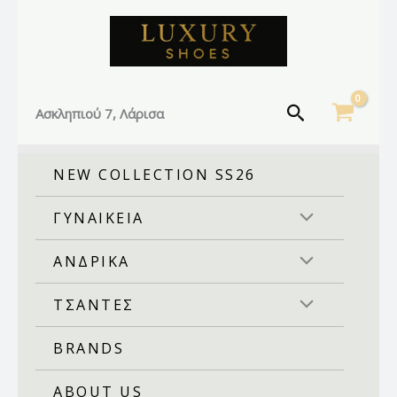
Facebook
Instagram
TikTok
Μετάβαση
στο
περιεχόμενο
Αναζήτηση
Ασκληπιού 7, Λάρισα
NEW COLLECTION SS26
ΓΥΝΑΙΚΕΙΑ
ΑΝΔΡΙΚΑ
ΤΣΑΝΤΕΣ
BRANDS
ABOUT US