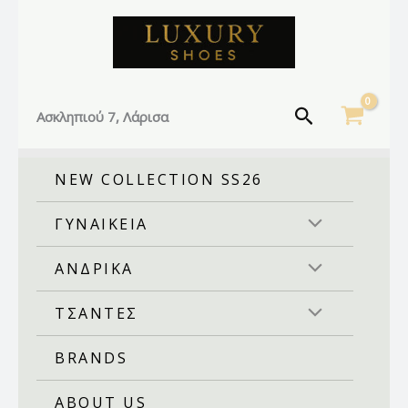
Facebook
Instagram
TikTok
Μετάβαση
στο
περιεχόμενο
Αναζήτηση
Ασκληπιού 7, Λάρισα
NEW COLLECTION SS26
ΓΥΝΑΙΚΕΙΑ
ΑΝΔΡΙΚΑ
ΤΣΑΝΤΕΣ
BRANDS
ABOUT US