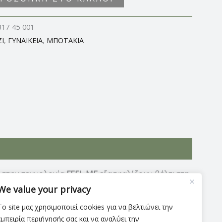
317-45-001
I
,
ΓΥΝΑΙΚΕΙΑ
,
ΜΠΟΤΑΚΙΑ
 στην τεχνολογία
FEEL ME
εξασφαλίζουν βέλτιστη
μουάρ και ύψος τακουνιού 5εκ
We value your privacy
Το site μας χρησιμοποιεί cookies για να βελτιώνει την
εμπειρία περιήγησής σας και να αναλύει την