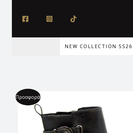
Μετάβαση
στο
περιεχόμενο
NEW COLLECTION SS26
Προσφορά!