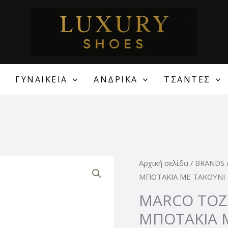
ΓΥΝΑΙΚΕΙΑ
ΑΝΔΡΙΚΑ
ΤΣΑΝΤΕΣ
Original
MARCO
Αρχική σελίδα
/
BRANDS
price
TOZZI
ΜΠΟΤΑΚΙΑ ΜΕ ΤΑΚΟΥΝΙ
was:
ΓΥΝΑΙΚΕΙΑ
MARCO TOZZ
89,00 €
ΔΕΡΜΑΤΙΝΑ
ΜΠΟΤΑΚΙΑ 
ΜΠΟΤΑΚΙΑ