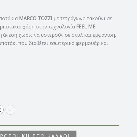
μποτάκια
MARCO TOZZI
με τετράγωνο τακούνι σε
 μποτάκια χάρη στην τεχνολογία
FEEL ME
 άνεση χωρίς να υστερούν σε στυλ και εμφάνιση.
μποτάκι που διαθέτει εσωτερικό φερμουάρ και
0
41
ΡΟΣΘΉΚΗ ΣΤΟ ΚΑΛΆΘΙ