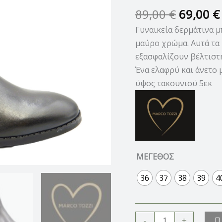
ΜΕ
89,00
€
69,00
€
ΤΑΚΟΥΝΙ
Γυναικεία δερμάτινα 
ποσότητα
μαύρο χρώμα. Αυτά τα
εξασφαλίζουν βέλτιστη
Ένα ελαφρύ και άνετο 
ύψος τακουνιού 5εκ
ΜΕΓΕΘΟΣ
36
37
38
39
4
Π
-
+