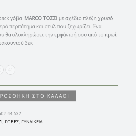
gback γόβα
MARCO TOZZI
με σχέδιο πλέξη χρυσό
θερό περπάτημα και στυλ που ξεχωρίζει. Ένα
ου θα ολοκληρώσει την εμφάνισή σου από το πρωί
τακουνιού 3εκ
0
41
ΡΟΣΘΉΚΗ ΣΤΟ ΚΑΛΆΘΙ
502-44-532
I
,
ΓΟΒΕΣ
,
ΓΥΝΑΙΚΕΙΑ