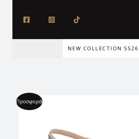
Μετάβαση
στο
περιεχόμενο
NEW COLLECTION SS26
Προσφορά!