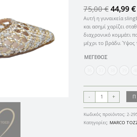
ποσότητα
75,00
€
44,99
€
Αυτή η γυναικεία slin
και ασημί χαρίζει στα
διαχρονικό κομμάτι π
μέχρι το βράδυ. Ύψος 
ΜΕΓΕΘΟΣ
36
37
38
39
4
Π
-
+
Κωδικός προϊόντος:
2-29
Κατηγορίες:
MARCO TOZZ