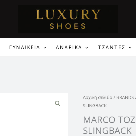
ΓΥΝΑΙΚΕΙΑ
ΑΝΔΡΙΚΑ
ΤΣΑΝΤΕΣ
Original
MARCO
Αρχική σελίδα
/
BRANDS
price
TOZZI
SLINGBACK
was:
ΓΥΝΑΙΚΕΙΕΣ
MARCO TOZZ
75,00 €
ΓΟΒΕΣ
SLINGBACK
SLINGBACK