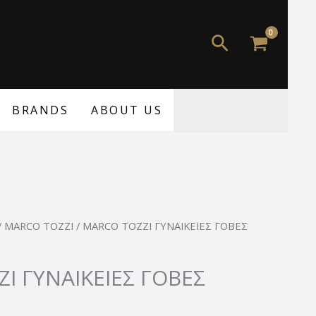
Αναζήτηση
BRANDS
ABOUT US
Η
/
MARCO TOZZI
/ MARCO TOZZI ΓΥΝΑΙΚΕΙΕΣ ΓΟΒΕΣ
τρέχουσα
τιμή
I ΓΥΝΑΙΚΕΙΕΣ ΓΟΒΕΣ
.
είναι:
44,99 €.