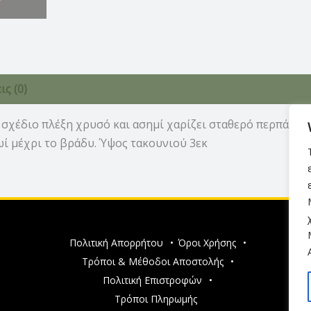
ς (0)
 σχέδιο πλέξη χρυσό και ασημί χαρίζει σταθερό περπάτημα
ί μέχρι το βράδυ. Ύψος τακουνιού 3εκ
Πολιτική Απορρήτου
•
Όροι Χρήσης
•
Τρόποι & Μέθοδοι Αποστολής
•
Πολιτική Επιστροφών
•
Τρόποι Πληρωμής