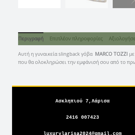
Περιγραφή
Επιπλέον πληροφορίες
Αξιολογήσει
Αυτή η γυναικεία slingback γόβα
MARCO TOZZI
με
που θα ολοκληρώσει την εμφάνισή σου από το πρω
Ασκληπιού 7,Λάρισα
2416 007423
luxurylarisa2024@gmail.com