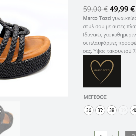
59,00
€
49,99
€
Marco Tozzi
γυναικείε
στυλ σου με αυτές πλ
Ιδανικές για καθημεριν
οι πλατφόρμες προσφέ
σας. Ύψος τακουνιού 7
ΜΕΓΕΘΟΣ
36
37
38
39
4