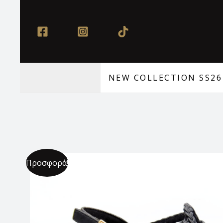
Μετάβαση
στο
περιεχόμενο
NEW COLLECTION SS26
Προσφορά!