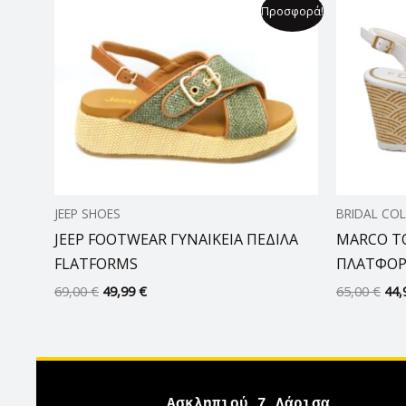
Original
Η
Orig
Προσφορά!
price
τρέχουσα
pri
was:
τιμή
was
69,00 €.
είναι:
65,
49,99 €.
JEEP SHOES
BRIDAL CO
JEEP FOOTWEAR ΓΥΝΑΙΚΕΙΑ ΠΕΔΙΛΑ
MARCO TO
FLATFORMS
ΠΛΑΤΦΟ
69,00
€
49,99
€
65,00
€
44,
Ασκληπιού 7,Λάρισα