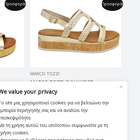
Original
Η
Προσφορά!
Προσφορά!
price
τρέχουσα
was:
τιμή
69,00 €.
είναι:
44,99 €.
MARCO TOZZI
MARCO TOZZI ΓΥΝΑΙΚΕΙΕΣ
ΠΛΑΤΦΟΡΜΕΣ
We value your privacy
69,00
€
44,99
€
Το site μας χρησιμοποιεί cookies για να βελτιώνει την
εμπειρία περιήγησής σας και να αναλύει την
επισκεψιμότητα.
Με τη χρήση αυτού του ιστότοπου συμφωνείτε με τη
χρήση cookies.