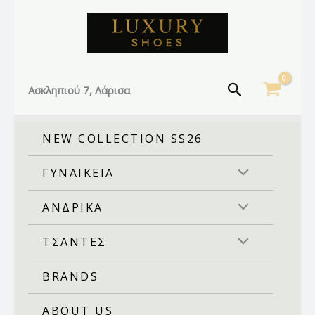
Facebook
Instagram
TikTok
Μετάβαση
στο
περιεχόμενο
Αναζήτηση
Ασκληπιού 7, Λάρισα
NEW COLLECTION SS26
ΓΥΝΑΙΚΕΙΑ
ΑΝΔΡΙΚΑ
ΤΣΑΝΤΕΣ
BRANDS
ABOUT US