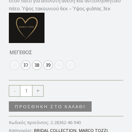
στον πάτο για απόλυτη άνεση και αντιολησθητικό
πάτο. Ύψος τακουνιού 6εκ – Ύψος φιάπας 3εκ
ΜΕΓΕΘΟΣ
36
37
38
39
40
41
-
+
ΠΡΟΣΘΉΚΗ ΣΤΟ ΚΑΛΆΘΙ
Κωδικός προϊόντος:
2-28362-46-940
Κατηγορίες:
BRIDAL COLLECTION
,
MARCO TOZZI
,