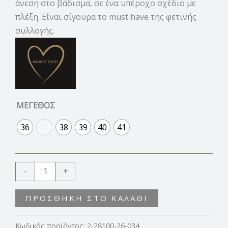
άνεση στο βάδισμα, σε ένα υπέροχο σχέδιο με
πλέξη. Είναι σίγουρα το must have της φετινής
συλλογής.
ΜΕΓΕΘΟΣ
36
37
38
39
40
41
-
+
ΠΡΟΣΘΉΚΗ ΣΤΟ ΚΑΛΆΘΙ
Κωδικός προϊόντος:
2-28100-26-034