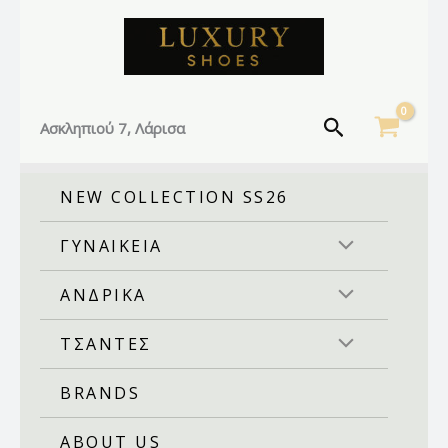
Facebook
Instagram
TikTok
Μετάβαση
στο
περιεχόμενο
Αναζήτηση
Ασκληπιού 7, Λάρισα
NEW COLLECTION SS26
ΓΥΝΑΙΚΕΙΑ
ΑΝΔΡΙΚΑ
ΤΣΑΝΤΕΣ
BRANDS
ABOUT US