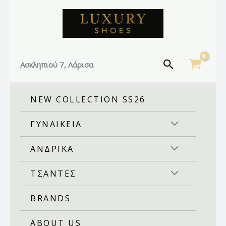
Facebook
Instagram
TikTok
Μετάβαση
στο
περιεχόμενο
Αναζήτηση
Ασκληπιού 7, Λάρισα
NEW COLLECTION SS26
ΓΥΝΑΙΚΕΙΑ
ΑΝΔΡΙΚΑ
ΤΣΑΝΤΕΣ
BRANDS
ABOUT US