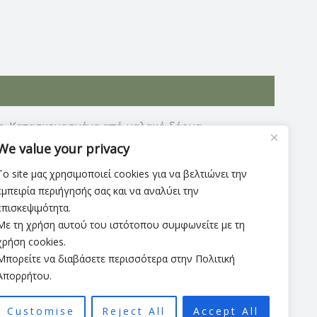
η. Κατασκευασμένα από μαλακό δέρμα,
ίτε πρόκειται για casual καθημερινές εμφανίσεις
We value your privacy
Το site μας χρησιμοποιεί cookies για να βελτιώνει την
εμπειρία περιήγησής σας και να αναλύει την
επισκεψιμότητα.
Με τη χρήση αυτού του ιστότοπου συμφωνείτε με τη
χρήση cookies.
Μπορείτε να διαβάσετε περισσότερα στην Πολιτική
Απορρήτου.
Customise
Reject All
Accept All