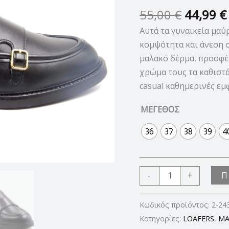
ποσότητα
55,00
€
44,99
€
Αυτά τα γυναικεία μαύ
κομψότητα και άνεση 
μαλακό δέρμα, προσφέ
χρώμα τους τα καθιστά 
casual καθημερινές εμφ
ΜΕΓΕΘΟΣ
36
37
38
39
4
Π
-
+
Κωδικός προϊόντος:
2-24
Κατηγορίες:
LOAFERS
,
MA