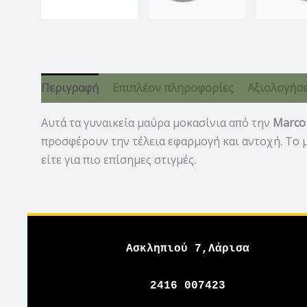
Περιγραφή
Επιπλέον πληροφορίες
Αξιολογήσει
Αυτά τα γυναικεία μαύρα μοκασίνια από την
Marco
προσφέρουν την τέλεια εφαρμογή και αντοχή. Το μα
είτε για πιο επίσημες στιγμές.
Ασκληπιού 7,Λάρισα
2416 007423