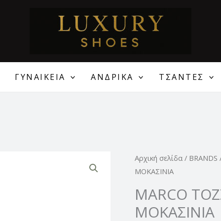
ΓΥΝΑΙΚΕΙΑ
ΑΝΔΡΙΚΑ
ΤΣΑΝΤΕΣ
Original
MARCO
Αρχική σελίδα
/
BRANDS
price
TOZZI
ΜΟΚΑΣΙΝΙΑ
was:
ΓΥΝΑΙΚΕΙΑ
MARCO TOZZ
55,00 €
ΔΕΡΜΑΤΙΝΑ
ΜΟΚΑΣΙΝΙΑ
ΜΟΚΑΣΙΝΙΑ