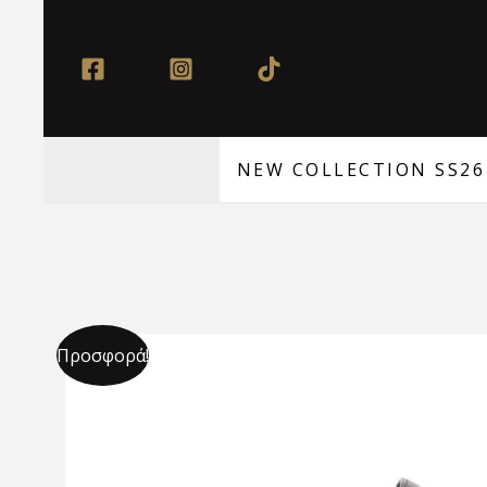
Μετάβαση
στο
περιεχόμενο
NEW COLLECTION SS26
Προσφορά!