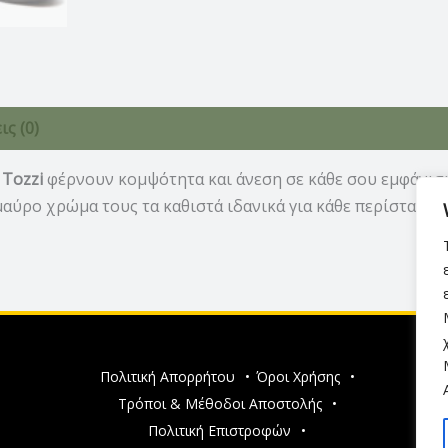
ς (0)
 Tozzi
φέρνουν κομψότητα και άνεση σε κάθε σου εμφάνισ
ύρο χρώμα τους τα καθιστά ιδανικά για κάθε περίσταση, ε
Πολιτική Απορρήτου
•
Όροι Χρήσης
•
Τρόποι & Μέθοδοι Αποστολής
•
Πολιτική Επιστροφών
•