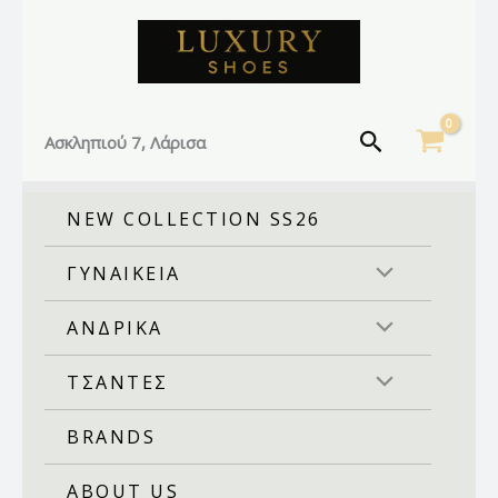
Facebook
Instagram
TikTok
Μετάβαση
στο
περιεχόμενο
Αναζήτηση
Ασκληπιού 7, Λάρισα
NEW COLLECTION SS26
ΓΥΝΑΙΚΕΙΑ
ΑΝΔΡΙΚΑ
ΤΣΑΝΤΕΣ
BRANDS
ABOUT US