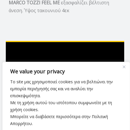
MARCO TOZZI
FEEL ME
εξασφαλίζει βέλτιστη
άνεση. Ύψος τακουνιού 4εκ
Ασκληπιού 7,Λάρισα
We value your privacy
2416 007423
Το site μας χρησιμοποιεί cookies για να βελτιώνει την
luxurylarisa2024@gmail.com
εμπειρία περιήγησής σας και να αναλύει την
επισκεψιμότητα.
Με τη χρήση αυτού του ιστότοπου συμφωνείτε με τη
Πολιτική Απορρήτου
•
Όροι Χρήσης
•
χρήση cookies.
Τρόποι & Μέθοδοι Αποστολής
•
Πολιτική Επιστροφών
•
Μπορείτε να διαβάσετε περισσότερα στην Πολιτική
Τρόποι Πληρωμής
Απορρήτου.