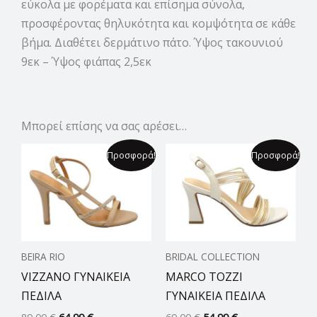
εύκολα με φορέματα και επίσημα σύνολα,
προσφέροντας θηλυκότητα και κομψότητα σε κάθε
βήμα. Διαθέτει δερμάτινο πάτο. Ύψος τακουνιού
9εκ – Ύψος φιάπας 2,5εκ
Μπορεί επίσης να σας αρέσει…
Original
Η
Original
Η
Προσφορά!
Προσφορά!
price
τρέχουσα
price
τρέχουσα
was:
τιμή
was:
τιμή
89,00 €.
είναι:
69,00 €.
είναι:
64,99 €.
54,99 €.
BEIRA RIO
BRIDAL COLLECTION
VIZZANO ΓΥΝΑΙΚΕΙΑ
MARCO TOZZI
ΠΕΔΙΛΑ
ΓΥΝΑΙΚΕΙΑ ΠΕΔΙΛΑ