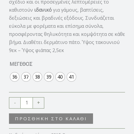
σχέδιο και οι προσεγμένες λεπτομέρειες το
καθιστούν
ιδανικό
για γάμους, βαπτίσεις,
δεξιώσεις και βραδινές εξόδους. Συνδυάζεται
εύκολα με φορέματα και επίσημα σύνολα,
προσφέροντας θηλυκότητα και κομψότητα σε κάθε
βήμα. Διαθέτει δερμάτινο πάτο. Ύψος τακουνιού
9εκ – Ύψος φιάπας 2,5εκ
ΜΕΓΕΘΟΣ
36
37
38
39
40
41
-
+
ΠΡΟΣΘΉΚΗ ΣΤΟ ΚΑΛΆΘΙ