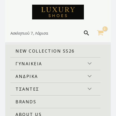
Facebook
Instagram
TikTok
Μετάβαση
στο
περιεχόμενο
Αναζήτηση
Ασκληπιού 7, Λάρισα
NEW COLLECTION SS26
ΓΥΝΑΙΚΕΙΑ
ΑΝΔΡΙΚΑ
ΤΣΑΝΤΕΣ
BRANDS
ABOUT US