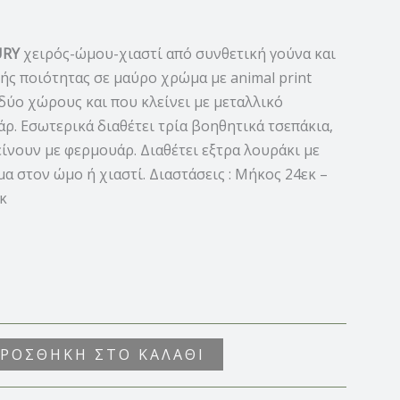
URY
χειρός-ώμου-χιαστί από συνθετική γούνα και
ς ποιότητας σε μαύρο χρώμα με animal print
 δύο χώρους και που κλείνει με μεταλλικό
. Εσωτερικά διαθέτει τρία βοηθητικά τσεπάκια,
ίνουν με φερμουάρ. Διαθέτει εξτρα λουράκι με
α στον ώμο ή χιαστί. Διαστάσεις : Μήκος 24εκ –
κ
ΡΟΣΘΉΚΗ ΣΤΟ ΚΑΛΆΘΙ