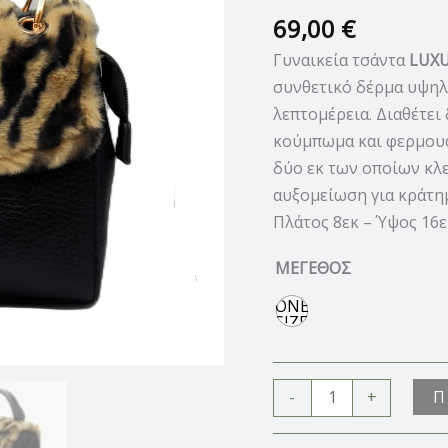
ποσότητα
69,00
€
Γυναικεία τσάντα
LUX
συνθετικό δέρμα υψηλή
λεπτομέρεια. Διαθέτει
κούμπωμα και φερμουάρ
δύο εκ των οποίων κλε
αυξομείωση για κράτημ
Πλάτος 8εκ – Ύψος 16ε
ΜΕΓΕΘΟΣ
ONE
SIZE
Π
-
+