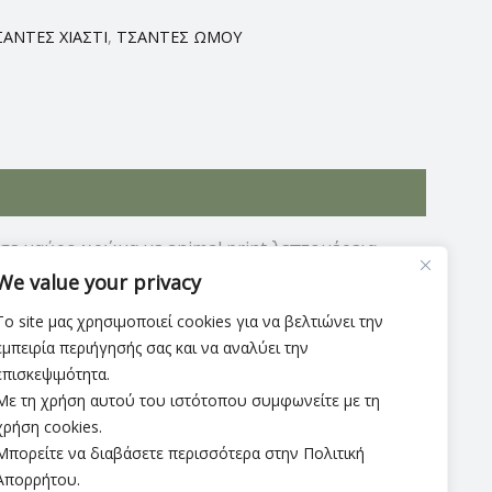
ΣΑΝΤΕΣ ΧΙΑΣΤΙ
,
ΤΣΑΝΤΕΣ ΩΜΟΥ
ε μαύρο χρώμα με animal print λεπτομέρεια.
ικά τσεπάκια, δύο εκ των οποίων κλείνουν με
We value your privacy
Το site μας χρησιμοποιεί cookies για να βελτιώνει την
εμπειρία περιήγησής σας και να αναλύει την
επισκεψιμότητα.
Με τη χρήση αυτού του ιστότοπου συμφωνείτε με τη
χρήση cookies.
Μπορείτε να διαβάσετε περισσότερα στην Πολιτική
Απορρήτου.