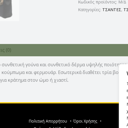
Κωδικός προϊόντος:
Μ/Δ
Κατηγορίες:
ΤΣΑΝΤΕΣ
,
Τ
ς (0)
συνθετική γούνα και συνθετικό δέρμα υψηλής ποιότητας σ
ό κούμπωμα και φερμουάρ. Εσωτερικά διαθέτει τρία βοηθητ
για κράτημα στον ώμο ή χιαστί.
Πολιτική Απορρήτου
•
Όροι Χρήσης
•