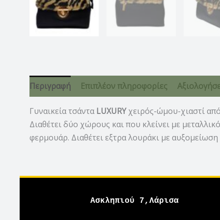
Περιγραφή
Επιπλέον πληροφορίες
Αξιολογήσει
Γυναικεία τσάντα
LUXURY
χειρός-ώμου-χιαστί από 
Διαθέτει δύο χώρους και που κλείνει με μεταλλικ
φερμουάρ. Διαθέτει εξτρα λουράκι με αυξομείωση 
Ασκληπιού 7,Λάρισα