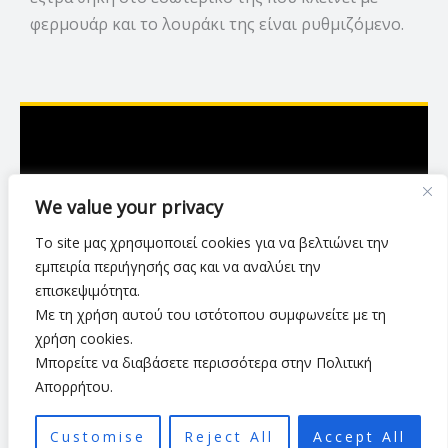
φερμουάρ και το λουράκι της είναι ρυθμιζόμενο.
Ασκληπιού 7,Λάρισα
We value your privacy
2416 007423
Το site μας χρησιμοποιεί cookies για να βελτιώνει την
luxurylarisa2024@gmail.com
εμπειρία περιήγησής σας και να αναλύει την
επισκεψιμότητα.
Με τη χρήση αυτού του ιστότοπου συμφωνείτε με τη
Πολιτική Απορρήτου
•
Όροι Χρήσης
•
χρήση cookies.
Τρόποι & Μέθοδοι Αποστολής
•
Πολιτική Επιστροφών
•
Μπορείτε να διαβάσετε περισσότερα στην Πολιτική
Τρόποι Πληρωμής
Απορρήτου.
Customise
Reject All
Accept All