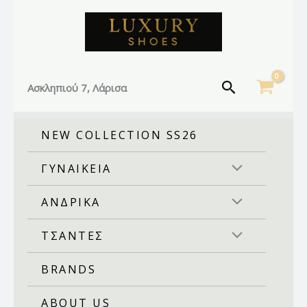
Facebook
Instagram
TikTok
Μετάβαση
στο
περιεχόμενο
Αναζήτηση
Ασκληπιού 7, Λάρισα
NEW COLLECTION SS26
ΓΥΝΑΙΚΕΙΑ
ΑΝΔΡΙΚΑ
ΤΣΑΝΤΕΣ
BRANDS
ABOUT US