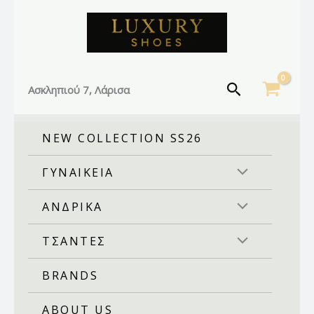
Facebook
Instagram
TikTok
Μετάβαση
στο
περιεχόμενο
Αναζήτηση
Ασκληπιού 7, Λάρισα
NEW COLLECTION SS26
ΓΥΝΑΙΚΕΙΑ
ΑΝΔΡΙΚΑ
ΤΣΑΝΤΕΣ
BRANDS
ABOUT US