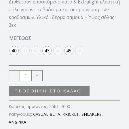
Διαθέτουν αποσπόμενο πάτο & Extralight ελαστική
σόλα για άνετο βάδισμα και απορρόφηση των
κραδασμών. Υλικό : δέρμα σαμουά – Ύψος σόλας :
3εκ
ΜΕΓΕΘΟΣ
40
41
42
43
44
45
46
-
+
ΠΡΟΣΘΉΚΗ ΣΤΟ ΚΑΛΆΘΙ
Κωδικός προϊόντος:
25KT-7000
Κατηγορίες:
CASUAL ΔΕΤΑ
,
KRICKET
,
SNEAKERS
,
ΑΝΔΡΙΚΑ