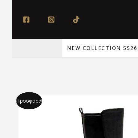
Μετάβαση
στο
περιεχόμενο
NEW COLLECTION SS26
Προσφορά!