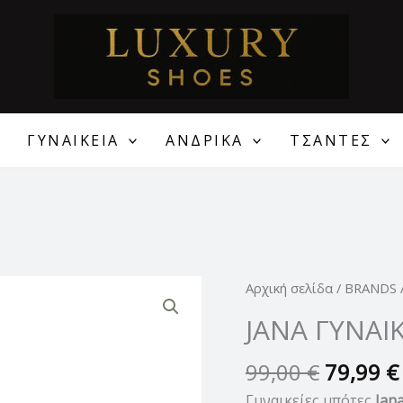
ΓΥΝΑΙΚΕΙΑ
ΑΝΔΡΙΚΑ
ΤΣΑΝΤΕΣ
Original
JANA
Αρχική σελίδα
/
BRANDS
price
ΓΥΝΑΙΚΕΙΕΣ
JANA ΓΥΝΑΙ
was:
ΔΕΡΜΑΤΙΝΕΣ
99,00 €
ΜΠΟΤΕΣ
99,00
€
79,99
€
ποσότητα
Γυναικείες μπότες
Jan