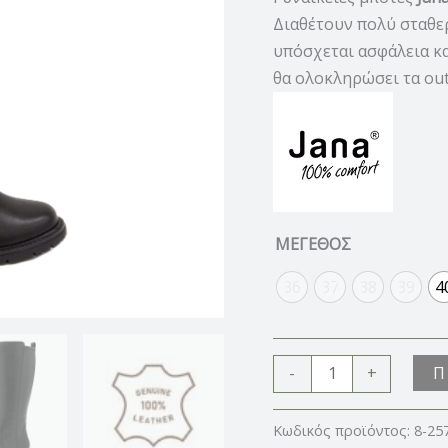
Διαθέτουν πολύ σταθε
υπόσχεται ασφάλεια κα
θα ολοκληρώσει τα out
ΜΕΓΕΘΟΣ
36
37
38
39
4
Π
-
+
Κωδικός προϊόντος:
8-25