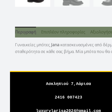
Περιγραφή
Επιπλέον πληροφορίες
Αξιολογήσει
Γυναικείες μπότες
Jana
κατασκευασμένες από δέρμα
σταθερότητα σε κάθε σας βήμα. Μία μπότα που θα 
Ασκληπιού 7,Λάρισα
2416 007423
luxurylarisa2024@gmail.com