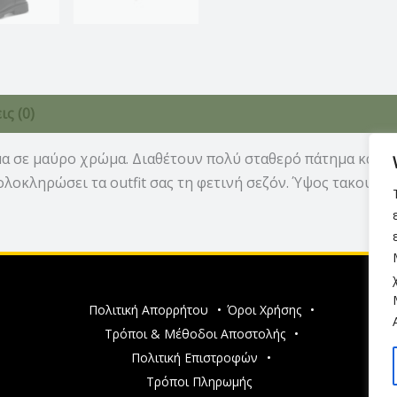
ς (0)
 σε μαύρο χρώμα. Διαθέτουν πολύ σταθερό πάτημα και η 
ολοκληρώσει τα outfit σας τη φετινή σεζόν. Ύψος τακουνιο
Πολιτική Απορρήτου
•
Όροι Χρήσης
•
Τρόποι & Μέθοδοι Αποστολής
•
Πολιτική Επιστροφών
•
Τρόποι Πληρωμής