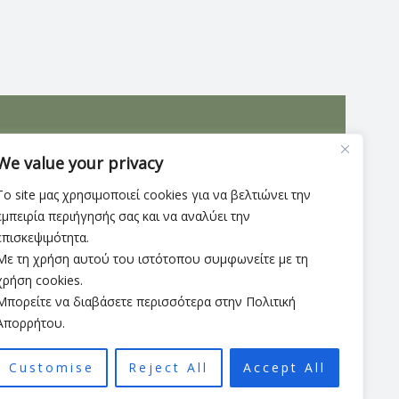
αντιολισθητική σόλα που υπόσχεται ασφάλεια και
We value your privacy
ύ 3εκ
Το site μας χρησιμοποιεί cookies για να βελτιώνει την
εμπειρία περιήγησής σας και να αναλύει την
επισκεψιμότητα.
Με τη χρήση αυτού του ιστότοπου συμφωνείτε με τη
χρήση cookies.
Μπορείτε να διαβάσετε περισσότερα στην Πολιτική
Απορρήτου.
Customise
Reject All
Accept All