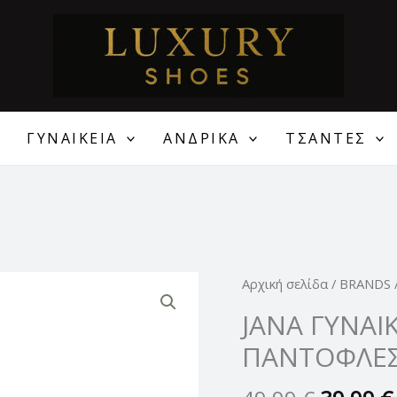
ΓΥΝΑΙΚΕΙΑ
ΑΝΔΡΙΚΑ
ΤΣΑΝΤΕΣ
Original
JANA
Αρχική σελίδα
/
BRANDS
price
ΓΥΝΑΙΚΕΙΕΣ
JANA ΓΥΝΑΙ
was:
ΑΝΑΤΟΜΙΚΕΣ
ΠΑΝΤΟΦΛΕ
49,99 €
ΠΑΝΤΟΦΛΕΣ
ποσότητα