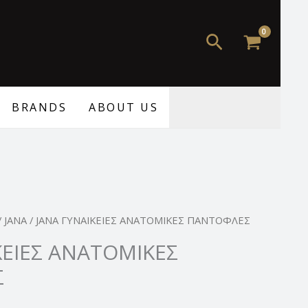
49,99 €.
είναι:
39,99 €.
Αναζήτηση
BRANDS
ABOUT US
Η
/
JANA
/ JANA ΓΥΝΑΙΚΕΙΕΣ ΑΝΑΤΟΜΙΚΕΣ ΠΑΝΤΟΦΛΕΣ
τρέχουσα
ΚΕΙΕΣ ΑΝΑΤΟΜΙΚΕΣ
τιμή
Σ
.
είναι:
39,99 €.