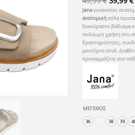
49,99
€
39,99
€
Jana
γυναικείες ανατο
ανατομική
σόλα προσα
ξεκούραστο βάδισμα κ
πολύωρη χρήση στο σπί
δραστηριότητες, συνδ
μοντέρνο στυλ. Διαθέτ
προσαρμόζετε στο πόδ
ΜΕΓΕΘΟΣ
36
37
38
39
4