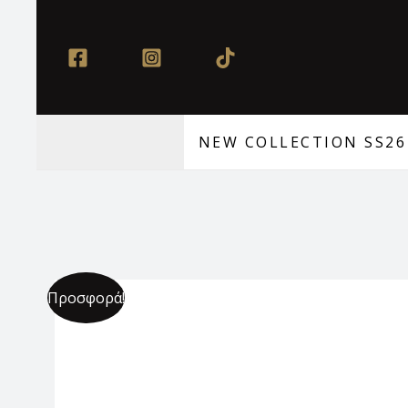
Μετάβαση
στο
περιεχόμενο
NEW COLLECTION SS26
Προσφορά!