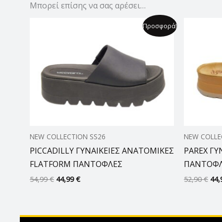
Μπορεί επίσης να σας αρέσει…
Original
Η
Orig
Προσφορά!
price
τρέχουσα
pri
was:
τιμή
was
54,99 €.
είναι:
52,
44,99 €.
NEW COLLECTION SS26
NEW COLLE
PICCADILLY ΓΥΝΑΙΚΕΙΕΣ ΑΝΑΤΟΜΙΚΕΣ
PAREX ΓΥ
FLATFORM ΠΑΝΤΟΦΛΕΣ
ΠΑΝΤΟΦ
54,99
€
44,99
€
52,90
€
44,