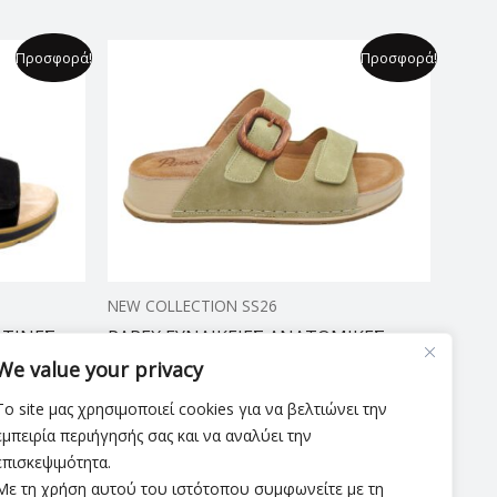
Original
Η
Προσφορά!
Προσφορά!
price
τρέχουσα
was:
τιμή
54,90 €.
είναι:
44,99 €.
NEW COLLECTION SS26
ΑΤΙΝΕΣ
PAREX ΓΥΝΑΙΚΕΙΕΣ ΑΝΑΤΟΜΙΚΕΣ
ΠΑΝΤΟΦΛΕΣ
We value your privacy
54,90
€
44,99
€
Το site μας χρησιμοποιεί cookies για να βελτιώνει την
εμπειρία περιήγησής σας και να αναλύει την
επισκεψιμότητα.
Με τη χρήση αυτού του ιστότοπου συμφωνείτε με τη