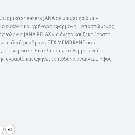
ανατομικά sneakers
JANA
σε μαύρο χρώμα –
ια εύκολη και γρήγορη εφαρμογή – Αποσπώμενος
τεχνολογία
JANA RELAX
για άνετο και ξεκούραστο
με ειδική μεμβράνη
TEX MEMBRANE
που
ς του νερού να διεισδύσουν το δέρμα, ενώ
ν υγρασία και αφήνει το πόδι να αναπνέει. Ύψος
0
41