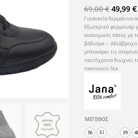
ποσότητα
69,00
€
49,99
€
Γυναικεία δερμάτινα 
Εξωτερικό φερμουάρ γ
ανατομικός πάτος με 
βάδισμα – Αδιάβροχο 
μπλοκάρει τις σταγόνε
ταυτόχρονα διώχνει τη
τακουνιού 5εκ
ΜΕΓΕΘΟΣ
36
37
38
39
4