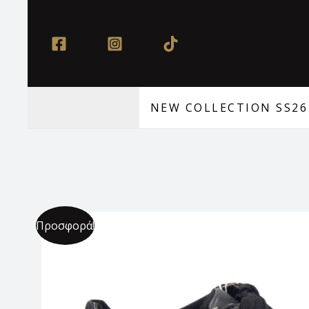
Μετάβαση
στο
περιεχόμενο
NEW COLLECTION SS26
Προσφορά!