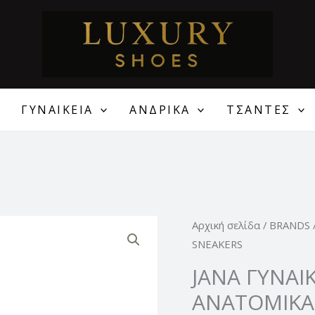
ΓΥΝΑΙΚΕΙΑ
ΑΝΔΡΙΚΑ
ΤΣΑΝΤΕΣ
Original
JANA
Αρχική σελίδα
/
BRANDS
price
ΓΥΝΑΙΚΕΙΑ
SNEAKERS
was:
ΔΕΡΜΑΤΙΝΑ
JANA ΓΥΝΑΙ
69,00 €
ΑΝΑΤΟΜΙΚΑ
ΑΝΑΤΟΜΙΚΑ
SNEAKERS