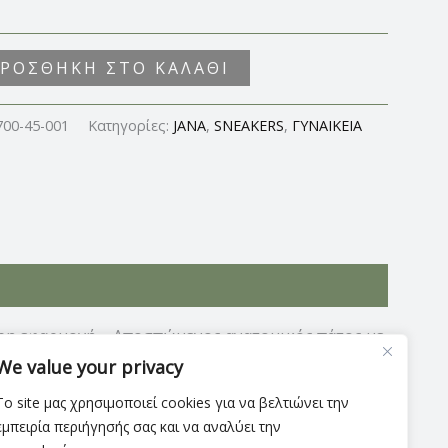
ΡΟΣΘΉΚΗ ΣΤΟ ΚΑΛΆΘΙ
700-45-001
Κατηγορίες:
JANA
,
SNEAKERS
,
ΓΥΝΑΙΚΕΙΑ
ρη εφαρμογή – Αποσπώμενος ανατομικός πάτος με
E
που μπλοκάρει τις σταγόνες του νερού να
We value your privacy
ύ 5εκ
Το site μας χρησιμοποιεί cookies για να βελτιώνει την
εμπειρία περιήγησής σας και να αναλύει την