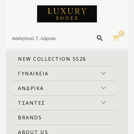
Facebook
Instagram
TikTok
Μετάβαση
στο
περιεχόμενο
Αναζήτηση
Ασκληπιού 7, Λάρισα
NEW COLLECTION SS26
ΓΥΝΑΙΚΕΙΑ
ΑΝΔΡΙΚΑ
ΤΣΑΝΤΕΣ
BRANDS
ABOUT US