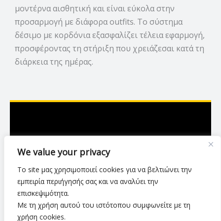
μοντέρνα αισθητική και είναι εύκολα στην
προσαρμογή με διάφορα outfits. Το σύστημα
δέσιμο με κορδόνια εξασφαλίζει τέλεια εφαρμογή,
προσφέροντας τη στήριξη που χρειάζεσαι κατά τη
διάρκεια της ημέρας.
Ασκληπιού 7,Λάρισα
We value your privacy
2416 007423
Το site μας χρησιμοποιεί cookies για να βελτιώνει την
luxurylarisa2024@gmail.com
εμπειρία περιήγησής σας και να αναλύει την
επισκεψιμότητα.
Με τη χρήση αυτού του ιστότοπου συμφωνείτε με τη
Πολιτική Απορρήτου
•
Όροι Χρήσης
•
χρήση cookies.
Τρόποι & Μέθοδοι Αποστολής
•