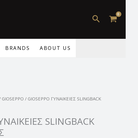
95,00 €.
είναι:
69,99 €.
Αναζήτηση
BRANDS
ABOUT US
Η
/
GIOSEPPO
/ GIOSEPPO ΓΥΝΑΙΚΕΙΕΣ SLINGBACK
τρέχουσα
τιμή
ΥΝΑΙΚΕΙΕΣ SLINGBACK
.
είναι:
Σ
69,99 €.