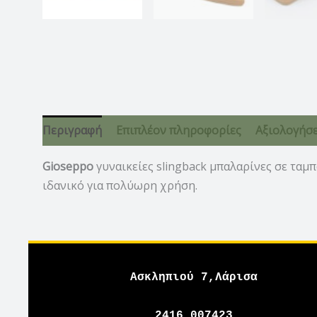
Περιγραφή
Επιπλέον πληροφορίες
Αξιολογήσει
Gioseppo
γυναικείες slingback μπαλαρίνες σε ταμπ
ιδανικό για πολύωρη χρήση.
Ασκληπιού 7,Λάρισα
2416 007423