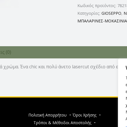
Κωδικός προϊόντος:
782
Κατηγορίες:
GIOSEPPO
,
N
ΜΠΑΛΑΡΙΝΕΣ-ΜΟΚΑΣΙΝΙΑ
ς (0)
ά χρώμα. Ένα chic και πολύ άνετο lasercut σχέδιο από εξαι
Πολιτική Απορρήτου
•
Όροι Χρήσης
•
Τρόποι & Μέθοδοι Αποστολής
•