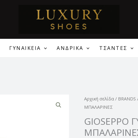
ΓΥΝΑΙΚΕΙΑ
ΑΝΔΡΙΚΑ
ΤΣΑΝΤΕΣ
Original
GIOSEPPO
Αρχική σελίδα
/
BRANDS
price
ΓΥΝΑΙΚΕΙΕΣ
ΜΠΑΛΑΡΙΝΕΣ
was:
SLINGBACK
GIOSEPPO Γ
95,00 €
ΜΠΑΛΑΡΙΝΕΣ
ΜΠΑΛΑΡΙΝΕ
ποσότητα