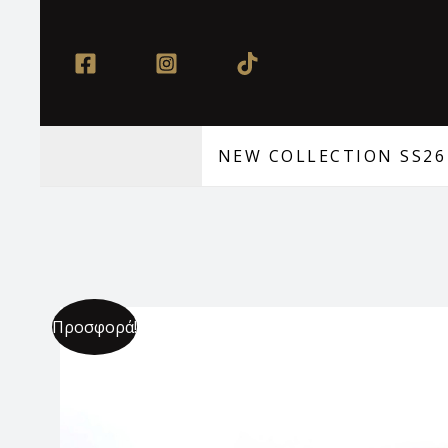
Μετάβαση
στο
περιεχόμενο
NEW COLLECTION SS26
Προσφορά!