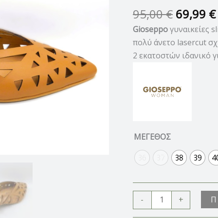
95,00
€
69,99
€
Gioseppo
γυναικείες sl
πολύ άνετο lasercut σ
2 εκατοστών ιδανικό 
ΜΕΓΕΘΟΣ
36
37
38
39
4
Π
-
+