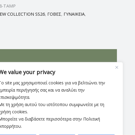
18-TAMP
EW COLLECTION SS26
,
ΓΟΒΕΣ
,
ΓΥΝΑΙΚΕΙΑ
,
ρετικής ποιότητας
δέρμα
και τακούνι 2 εκατοστών
We value your privacy
Το site μας χρησιμοποιεί cookies για να βελτιώνει την
εμπειρία περιήγησής σας και να αναλύει την
επισκεψιμότητα.
Με τη χρήση αυτού του ιστότοπου συμφωνείτε με τη
χρήση cookies.
Μπορείτε να διαβάσετε περισσότερα στην Πολιτική
Απορρήτου.