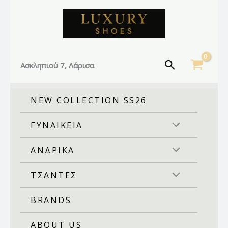
Facebook
Instagram
TikTok
Μετάβαση
στο
περιεχόμενο
Αναζήτηση
Ασκληπιού 7, Λάρισα
NEW COLLECTION SS26
ΓΥΝΑΙΚΕΙΑ
ΑΝΔΡΙΚΑ
ΤΣΑΝΤΕΣ
BRANDS
ABOUT US