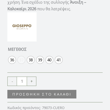
χρήση. Ένα σχέδιο της συλλογής
Άνοιξη –
Καλοκαίρι 2026
που θα λατρέψεις.
ΜΕΓΕΘΟΣ
36
37
38
39
40
41
-
+
ΠΡΟΣΘΉΚΗ ΣΤΟ ΚΑΛΆΘΙ
Κωδικός προϊόντος:
79073-CUERO