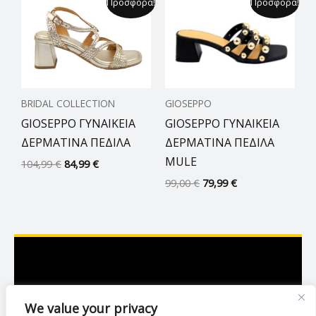
Προσφορά!
Προσφορά!
price
τρέχουσα
price
τρέχουσα
was:
τιμή
was:
τιμή
104,99 €.
είναι:
99,00 €.
είναι:
84,99 €.
79,99 €.
BRIDAL COLLECTION
GIOSEPPO
GIOSEPPO ΓΥΝΑΙΚΕΙΑ
GIOSEPPO ΓΥΝΑΙΚΕΙΑ
ΔΕΡΜΑΤΙΝΑ ΠΕΔΙΛΑ
ΔΕΡΜΑΤΙΝΑ ΠΕΔΙΛΑ
MULE
104,99
€
84,99
€
99,00
€
79,99
€
Ασκληπιού 7,Λάρισα
We value your privacy