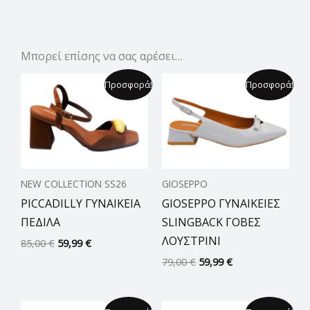
Μπορεί επίσης να σας αρέσει…
Original
Η
Original
Η
Προσφορά!
Προσφορά!
price
τρέχουσα
price
τρέχουσα
was:
τιμή
was:
τιμή
85,00 €.
είναι:
79,00 €.
είναι:
59,99 €.
59,99 €.
NEW COLLECTION SS26
GIOSEPPO
PICCADILLY ΓΥΝΑΙΚΕΙΑ
GIOSEPPO ΓΥΝΑΙΚΕΙΕΣ
ΠΕΔΙΛΑ
SLINGBACK ΓΟΒΕΣ
ΛΟΥΣΤΡΙΝΙ
85,00
€
59,99
€
79,00
€
59,99
€
Original
Η
Original
Η