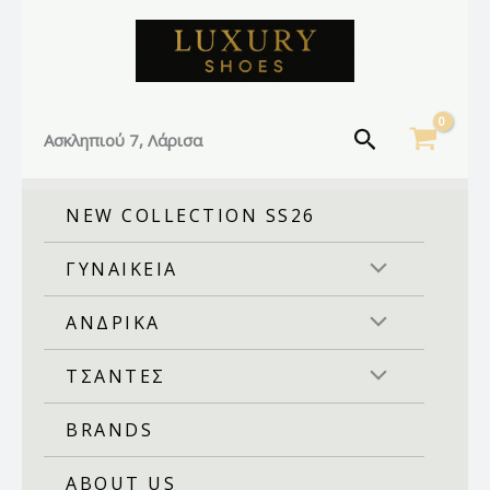
Facebook
Instagram
TikTok
Μετάβαση
στο
περιεχόμενο
Αναζήτηση
Ασκληπιού 7, Λάρισα
NEW COLLECTION SS26
ΓΥΝΑΙΚΕΙΑ
ΑΝΔΡΙΚΑ
ΤΣΑΝΤΕΣ
BRANDS
ABOUT US