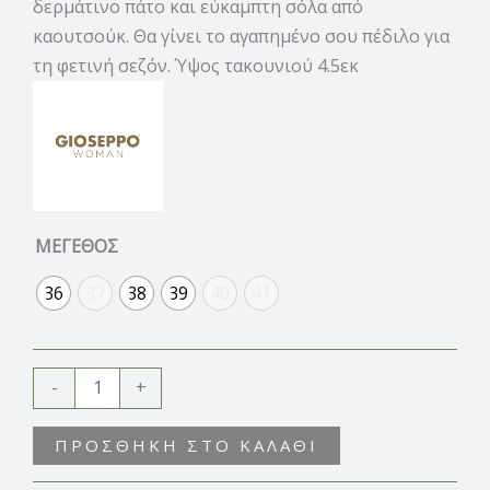
δερμάτινο πάτο και εύκαμπτη σόλα από
καουτσούκ. Θα γίνει το αγαπημένο σου πέδιλο για
τη φετινή σεζόν. Ύψος τακουνιού 4.5εκ
ΜΕΓΕΘΟΣ
36
37
38
39
40
41
-
+
ΠΡΟΣΘΉΚΗ ΣΤΟ ΚΑΛΆΘΙ