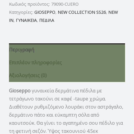
Κωδικός προϊόντος:
79090-CUERO
Κατηγορίες:
GIOSEPPO
,
NEW COLLECTION SS26
,
NEW
IN
,
ΓΥΝΑΙΚΕΙΑ
,
ΠΕΔΙΛΑ
Περιγραφή
Επιπλέον πληροφορίες
Αξιολογήσεις (0)
Gioseppo
γυναικεία δερμάτινα πέδιλα με
τετράγωνο τακούνι σε καφέ -taupe χρώμα.
Διαθέτουν ρυθμιζόμενο λουράκι στον αστράγαλο,
δερμάτινο πάτο και εύκαμπτη σόλα από
καουτσούκ. Θα γίνει το αγαπημένο σου πέδιλο για
τη φετινή σεζόν. Ύψος τακουνιού 4.5εκ