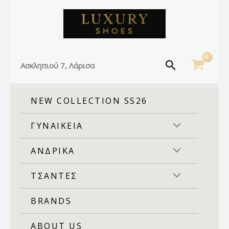
Facebook
Instagram
TikTok
Μετάβαση
στο
περιεχόμενο
Αναζήτηση
Ασκληπιού 7, Λάρισα
NEW COLLECTION SS26
ΓΥΝΑΙΚΕΙΑ
ΑΝΔΡΙΚΑ
ΤΣΑΝΤΕΣ
BRANDS
ABOUT US