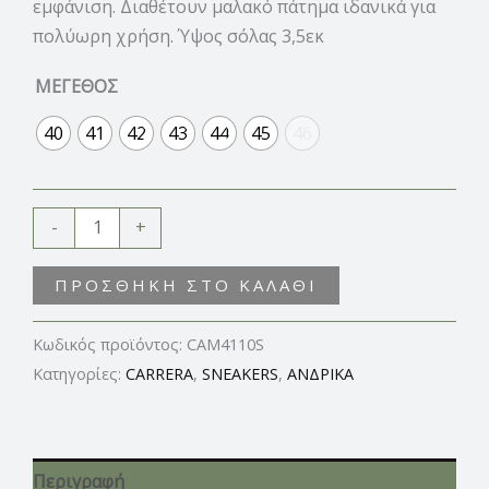
εμφάνιση. Διαθέτουν μαλακό πάτημα ιδανικά για
πολύωρη χρήση. Ύψος σόλας 3,5εκ
ΜΕΓΕΘΟΣ
40
41
42
43
44
45
46
-
+
ΠΡΟΣΘΉΚΗ ΣΤΟ ΚΑΛΆΘΙ
Κωδικός προϊόντος:
CAM4110S
Κατηγορίες:
CARRERA
,
SNEAKERS
,
ΑΝΔΡΙΚΑ
Περιγραφή