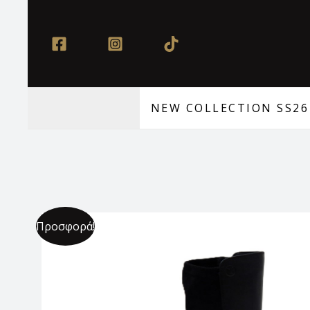
Μετάβαση
στο
περιεχόμενο
NEW COLLECTION SS26
Προσφορά!