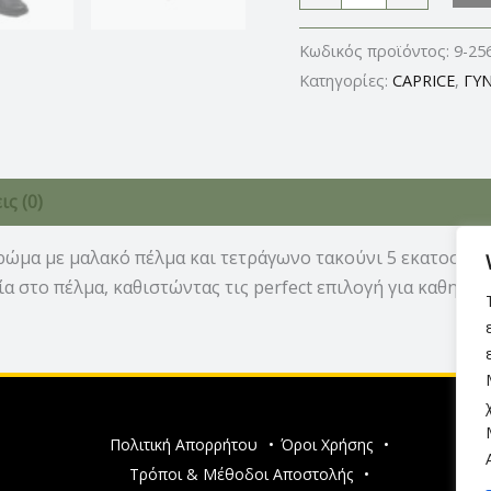
Κωδικός προϊόντος:
9-25
Κατηγορίες:
CAPRICE
,
ΓΥΝ
ς (0)
ώμα με μαλακό πέλμα και τετράγωνο τακούνι 5 εκατοστών
α στο πέλμα, καθιστώντας τις perfect επιλογή για καθημερ
Πολιτική Απορρήτου
•
Όροι Χρήσης
•
Τρόποι & Μέθοδοι Αποστολής
•