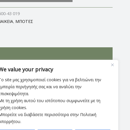
600-43 019
ΑΙΚΕΙΑ
,
ΜΠΟΤΕΣ
. Οι μπότες αυτές δεν προσφέρουν μόνο στυλ,
We value your privacy
ινή χρήση.
Το site μας χρησιμοποιεί cookies για να βελτιώνει την
εμπειρία περιήγησής σας και να αναλύει την
επισκεψιμότητα.
Με τη χρήση αυτού του ιστότοπου συμφωνείτε με τη
χρήση cookies.
Μπορείτε να διαβάσετε περισσότερα στην Πολιτική
Απορρήτου.