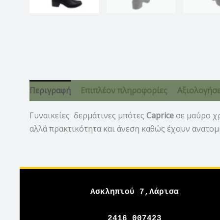
Περιγραφή
Επιπλέον πληροφορίες
Αξιολογήσει
Γυναικείες δερμάτινες μπότες
Caprice
σε μαύρο χρ
αλλά πρακτικότητα και άνεση καθώς έχουν ανατομί
Ασκληπιού 7,Λάρισα
2416 007423