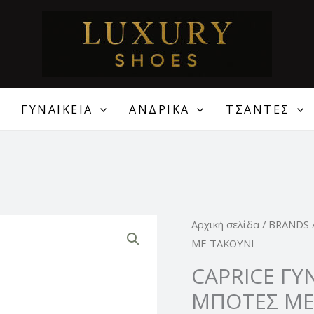
ΓΥΝΑΙΚΕΙΑ
ΑΝΔΡΙΚΑ
ΤΣΑΝΤΕΣ
Origin
CAPRICE
Αρχική σελίδα
/
BRANDS
price
ΓΥΝΑΙΚΕΙΕΣ
ΜΕ ΤΑΚΟΥΝΙ
was:
ΔΕΡΜΑΤΙΝΕΣ
CAPRICE ΓΥ
135,00
ΜΠΟΤΕΣ
ΜΠΟΤΕΣ ΜΕ
ΜΕ