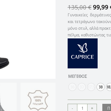
ΤΑΚΟΥΝΙ
135,00
€
99,99
ποσότητα
Γυναικείες δερμάτινε
και τετράγωνο τακούνι
μόνο στυλ, αλλά πρακτ
πέλμα, καθιστώντας τι
ΜΕΓΕΘΟΣ
36
37
37,5
38
38
Π
-
+