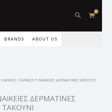
135,00 €.
είναι:
99,99 €.
Αναζήτηση
BRANDS
ABOUT US
al
Η
/
CAPRICE
/ CAPRICE ΓΥΝΑΙΚΕΙΕΣ ΔΕΡΜΑΤΙΝΕΣ ΜΠΟΤΕΣ
τρέχουσα
τιμή
ΝΑΙΚΕΙΕΣ ΔΕΡΜΑΤΙΝΕΣ
 €.
είναι:
 ΤΑΚΟΥΝΙ
99,99 €.