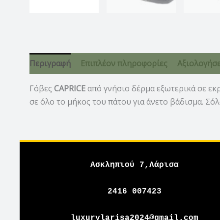
Περιγραφή
Επιπλέον πληροφορίες
Αξιολογήσει
Γόβες
CAPRICE
από γνήσιο δέρμα εξωτερικά σε εκ
σε όλο το μήκος του πάτου για άνετο βάδισμα. Σόλα
Ασκληπιού 7,Λάρισα
2416 007423
luxurylarisa2024@gmail.com