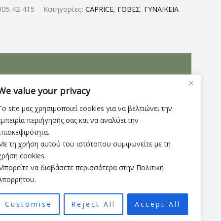
305-42-415
Κατηγορίες:
CAPRICE
,
ΓΟΒΕΣ
,
ΓΥΝΑΙΚΕΙΑ
 MEMOTION, που περιλαμβάνει αφρώδες μαξιλαράκι
We value your privacy
Το site μας χρησιμοποιεί cookies για να βελτιώνει την
εμπειρία περιήγησής σας και να αναλύει την
επισκεψιμότητα.
Με τη χρήση αυτού του ιστότοπου συμφωνείτε με τη
χρήση cookies.
Μπορείτε να διαβάσετε περισσότερα στην Πολιτική
Απορρήτου.
Customise
Reject All
Accept All