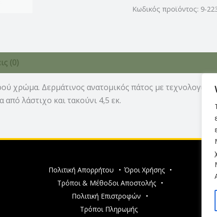
Κωδικός προϊόντος:
9-22
ς (0)
ρού χρώμα. Δερμάτινος ανατομικός πάτος με τεχνολογία
 από λάστιχο και τακούνι 4,5 εκ.
Πολιτική Απορρήτου
•
Όροι Χρήσης
•
Τρόποι & Μέθοδοι Αποστολής
•
Πολιτική Επιστροφών
•
Τρόποι Πληρωμής