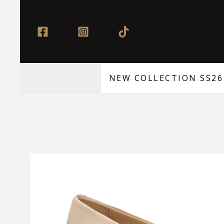
Μετάβαση
στο
περιεχόμενο
NEW COLLECTION SS26