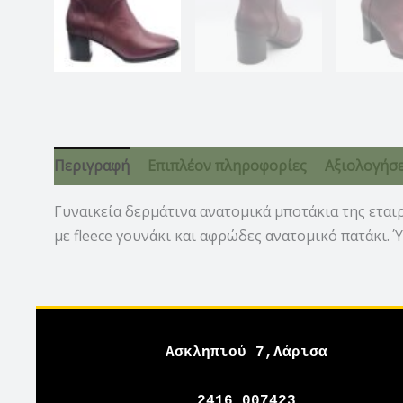
Περιγραφή
Επιπλέον πληροφορίες
Αξιολογήσει
Γυναικεία δερμάτινα ανατομικά μποτάκια της εται
με fleece γουνάκι και αφρώδες ανατομικό πατάκι. 
Ασκληπιού 7,Λάρισα
2416 007423