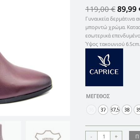
ΤΑΚΟΥΝΙ
119,00
€
89,99
ποσότητα
Γυναικεία δερμάτινα α
μπορντώ χρώμα. Κατασ
εσωτερικά επενδυμένο 
Ύψος τακουνιού 6.5cm.
ΜΕΓΕΘΟΣ
36
37
37,5
38
3
Π
-
+