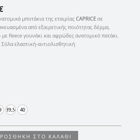
€
νατομικά μποτάκια της εταιρίας
CAPRICE
σε
κευασμένα από εξαιρετικής ποιότητας δέρμα,
με fleece γουνάκι και αφρώδες ανατομικό πατάκι.
 Σόλα ελαστική-αντιολισθητική
9
39,5
40
ΡΟΣΘΉΚΗ ΣΤΟ ΚΑΛΆΘΙ