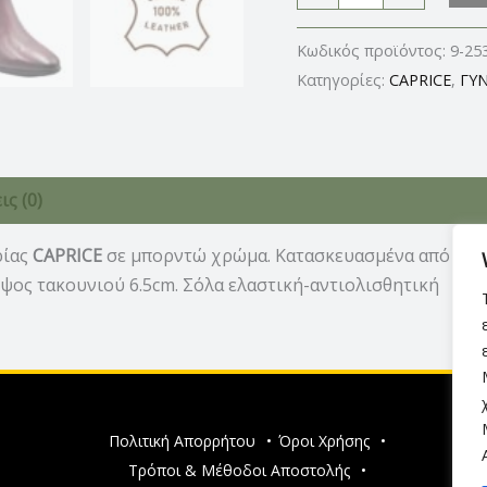
Κωδικός προϊόντος:
9-25
Κατηγορίες:
CAPRICE
,
ΓΥΝ
ς (0)
ρίας
CAPRICE
σε μπορντώ χρώμα. Κατασκευασμένα από εξαι
Ύψος τακουνιού 6.5cm. Σόλα ελαστική-αντιολισθητική
Πολιτική Απορρήτου
•
Όροι Χρήσης
•
Τρόποι & Μέθοδοι Αποστολής
•