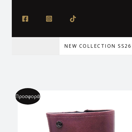
Μετάβαση
στο
περιεχόμενο
NEW COLLECTION SS26
Προσφορά!