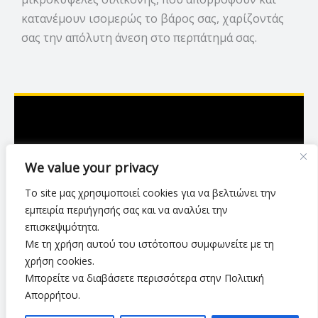
κατανέμουν ισομερώς το βάρος σας, χαρίζοντάς
σας την απόλυτη άνεση στο περπάτημά σας.
Ασκληπιού 7,Λάρισα
We value your privacy
2416 007423
Το site μας χρησιμοποιεί cookies για να βελτιώνει την
luxurylarisa2024@gmail.com
εμπειρία περιήγησής σας και να αναλύει την
επισκεψιμότητα.
Με τη χρήση αυτού του ιστότοπου συμφωνείτε με τη
Πολιτική Απορρήτου
•
Όροι Χρήσης
•
χρήση cookies.
Τρόποι & Μέθοδοι Αποστολής
•
Πολιτική Επιστροφών
•
Μπορείτε να διαβάσετε περισσότερα στην Πολιτική
Τρόποι Πληρωμής
Απορρήτου.