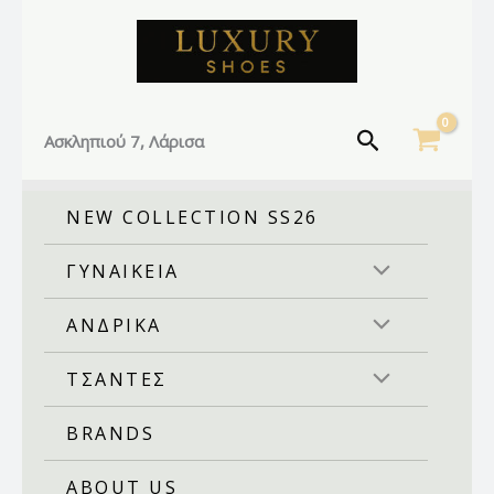
Facebook
Instagram
TikTok
Μετάβαση
στο
περιεχόμενο
Αναζήτηση
Ασκληπιού 7, Λάρισα
NEW COLLECTION SS26
ΓΥΝΑΙΚΕΙΑ
ΑΝΔΡΙΚΑ
ΤΣΑΝΤΕΣ
BRANDS
ABOUT US