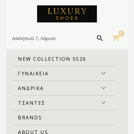
Facebook
Instagram
TikTok
Μετάβαση
στο
περιεχόμενο
Αναζήτηση
Ασκληπιού 7, Λάρισα
NEW COLLECTION SS26
ΓΥΝΑΙΚΕΙΑ
ΑΝΔΡΙΚΑ
ΤΣΑΝΤΕΣ
BRANDS
ABOUT US