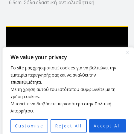
6.5cm. Σόλα ελαστική-αντιολισθητική
Ασκληπιού 7,Λάρισα
We value your privacy
2416 007423
Το site μας χρησιμοποιεί cookies για να βελτιώνει την
luxurylarisa2024@gmail.com
εμπειρία περιήγησής σας και να αναλύει την
επισκεψιμότητα.
Με τη χρήση αυτού του ιστότοπου συμφωνείτε με τη
Πολιτική Απορρήτου
•
Όροι Χρήσης
•
χρήση cookies.
Τρόποι & Μέθοδοι Αποστολής
•
Πολιτική Επιστροφών
•
Μπορείτε να διαβάσετε περισσότερα στην Πολιτική
Τρόποι Πληρωμής
Απορρήτου.
Customise
Reject All
Accept All