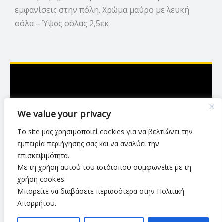
εμφανίσεις στην πόλη. Χρώμα μαύρο με λευκή
σόλα – Ύψος σόλας 2,5εκ
Ασκληπιού 7,Λάρισα
We value your privacy
2416 007423
Το site μας χρησιμοποιεί cookies για να βελτιώνει την
luxurylarisa2024@gmail.com
εμπειρία περιήγησής σας και να αναλύει την
επισκεψιμότητα.
Με τη χρήση αυτού του ιστότοπου συμφωνείτε με τη
Πολιτική Απορρήτου
•
Όροι Χρήσης
•
χρήση cookies.
Τρόποι & Μέθοδοι Αποστολής
•
Πολιτική Επιστροφών
•
Μπορείτε να διαβάσετε περισσότερα στην Πολιτική
Τρόποι Πληρωμής
Απορρήτου.