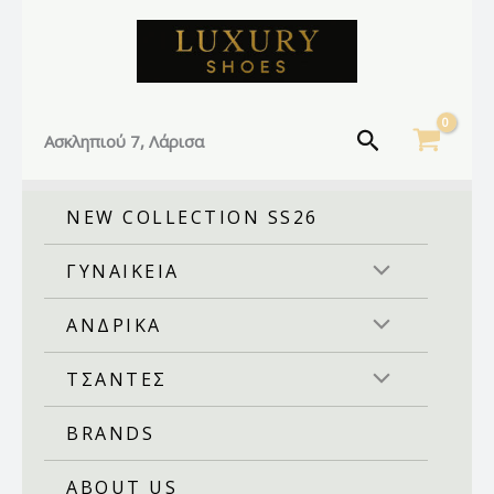
Facebook
Instagram
TikTok
Μετάβαση
στο
περιεχόμενο
Αναζήτηση
Ασκληπιού 7, Λάρισα
NEW COLLECTION SS26
ΓΥΝΑΙΚΕΙΑ
ΑΝΔΡΙΚΑ
ΤΣΑΝΤΕΣ
BRANDS
ABOUT US