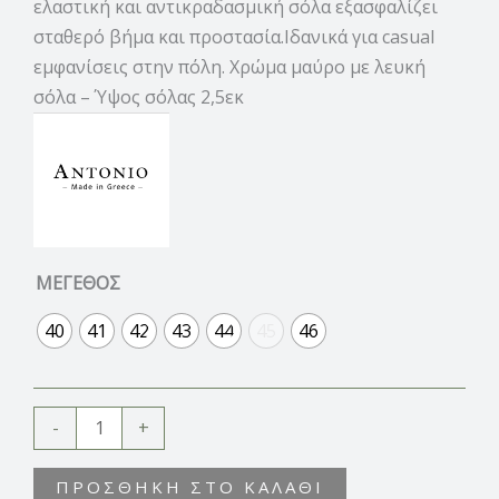
ελαστική και αντικραδασμική σόλα εξασφαλίζει
σταθερό βήμα και προστασία.Ιδανικά για casual
εμφανίσεις στην πόλη. Χρώμα μαύρο με λευκή
σόλα – Ύψος σόλας 2,5εκ
ΜΕΓΕΘΟΣ
40
41
42
43
44
45
46
-
+
ΠΡΟΣΘΉΚΗ ΣΤΟ ΚΑΛΆΘΙ